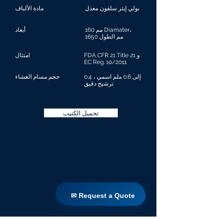
بولي إيثر سلفون معدل
مادة الألياف
160 مم Diamater،
أبعاد
1650 مم الطول
FDA CFR 21 Title 21 و
امتثال
EC Reg. 10/2011
0.4 إلى 0.6 ملم اسمي ،
حجم مسام الغشاء
ترشيح دقيق
تحميل الكتيب
✉ Request a Quote
✉ Request a Quote