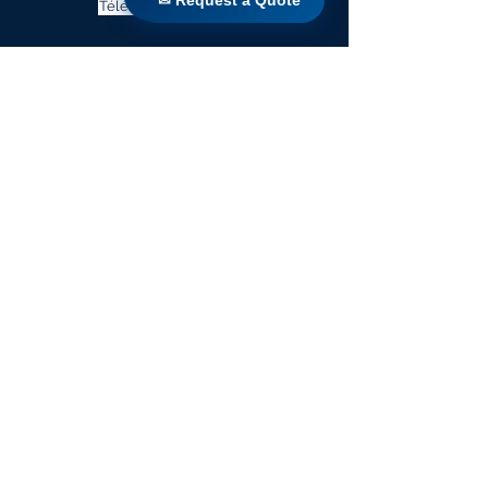
✉ Request a Quote
Télécharger la brochure
Maison
Des produits
Rénovation directe
Les technologies
Blog
Countries
Terms & Conditions For Use
Abonnez-vous à notre site
Web