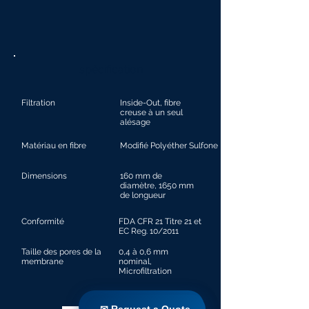
spécification
Filtration
Inside-Out, fibre
creuse à un seul
alésage
Matériau en fibre
Modifié Polyéther Sulfone
Dimensions
160 mm de
diamètre, 1650 mm
de longueur
Conformité
FDA CFR 21 Titre 21 et
EC Reg. 10/2011
Taille des pores de la
0,4 à 0,6 mm
membrane
nominal,
Microfiltration
✉ Request a Quote