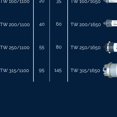
20
35
TW 160/1100
TW 160/1650
40
60
TW 200/1100
TW 200/1650
55
80
TW 250/1100
TW 250/1650
95
145
TW 315/1100
TW 315/1650
膜仕様