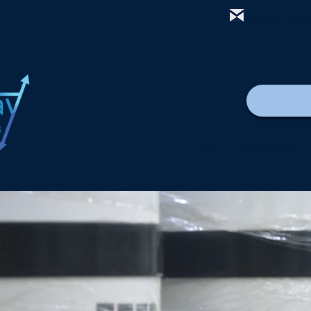
mail@thewa
家
New Page