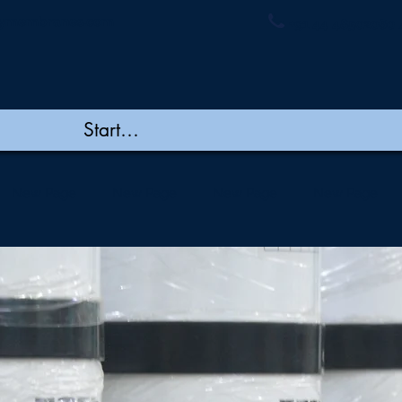
ymembranes.com
+91 44 48502060 
New Page
New Page
New Page
New Page