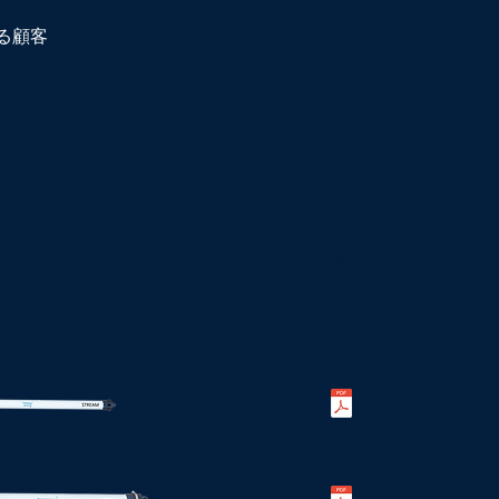
る顧客
データシー
ト