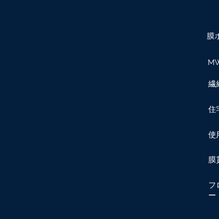
膜
M
繊
住
使
膜
フ
ー