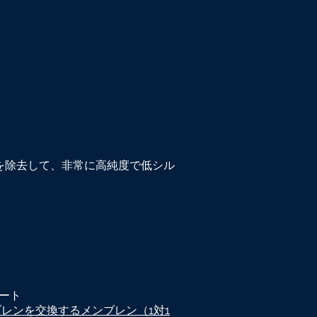
を除去して、非常に高純度で低シル
ート
レンを交換するメンブレン（1対1