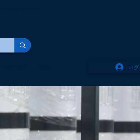
/ + 91 73974 98660
ログ
New Page
More