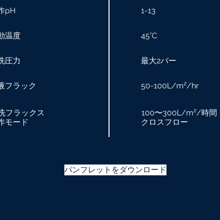
作pH
1-13
動温度
45°C
洗圧力
最大2バー
液フラック
50-100L/m²/hr
洗フラックス
100〜300L/m²/時間
作モード
クロスフロー
パンフレットをダウンロード