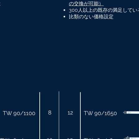
性
の交換が可能）
300人以上の既存の満足してい
比類のない価格設定
モデル番
領
モデル番
号
域
（m²）
号
8
12
TW 90/1100
TW 90/1650