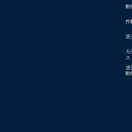
動
作
逆
ろ
ス
逆
動