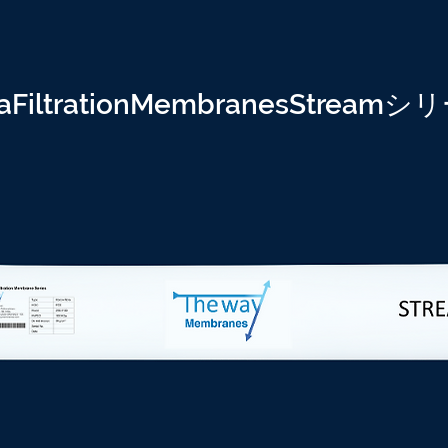
raFiltrationMembranesStream