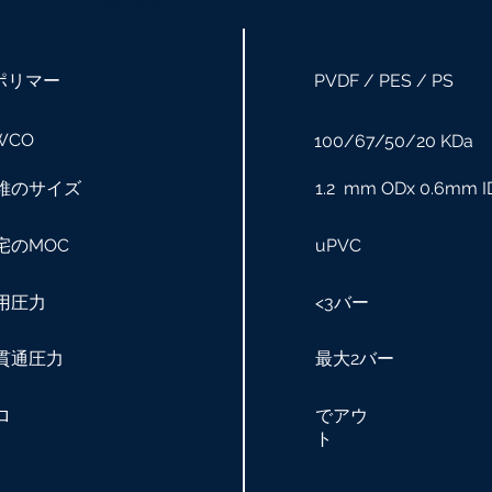
ポリマー
PVDF / PES / PS
WCO
100/67/50/20 KDa
維のサイズ
1.2 mm ODx 0.6mm I
宅のMOC
uPVC
用圧力
<3バー
貫通圧力
最大2バー
ロ
でアウ
ト