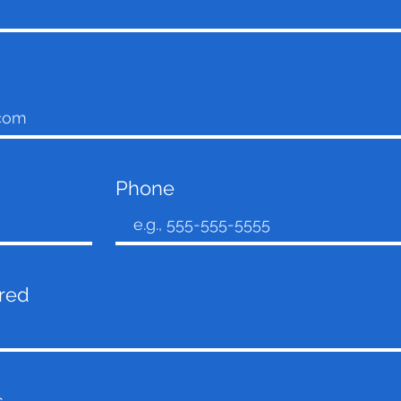
Phone
ired