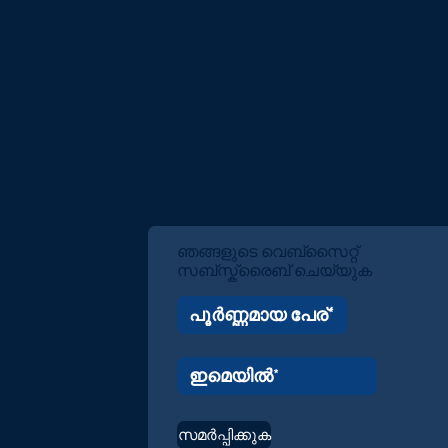
ഞങ്ങളുടെ വെബ്സൈറ്റ്
സബ്സ്ക്രൈബ് ചെയ്യുക
സമർപ്പിക്കുക