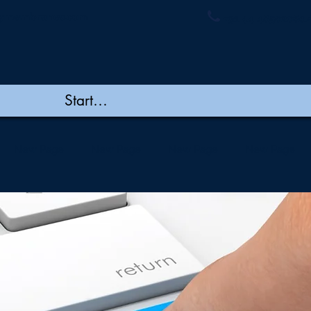
ymembranes.com
+91 44 48502060/
New Page
New Page
New Page
New Page