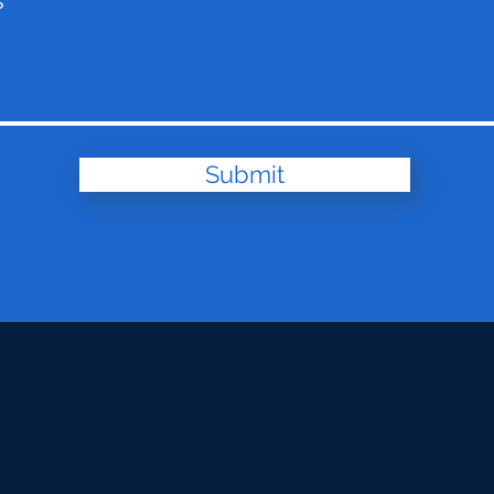
s
Submit