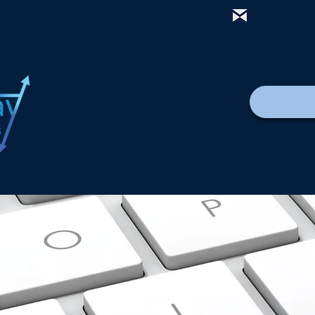
mail@thewa
വീട്
New Page