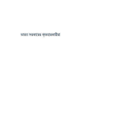
ভারত সরকারের ব্যবহারকারীরা
BARC
DAE
UCIL
BHEL
CSIR-CFTRI
L&T
IOCL
ONGC
DRDO