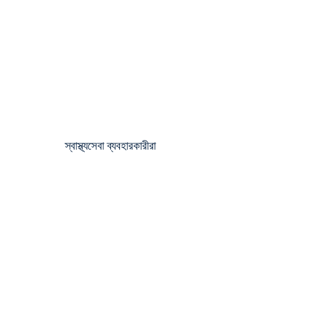
CSIR-CLRI
CSIR
CSIR-NEERI
NIOT
JNPT
স্বাস্থ্যসেবা ব্যবহারকারীরা
APOLLO HOSPITALS
FORTIS HOSPITALS
AL SHIFA HOSPITAL
BIOCON