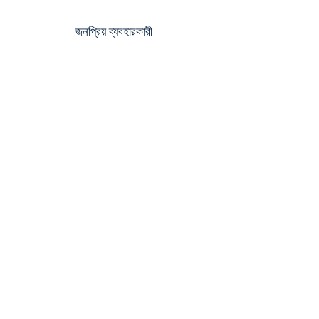
জনপ্রিয় ব্যবহারকারী
TATA
RELIANCE
ADANI
TOYOTA KIRLOSKAR
HINDUSTAN UNILEVER
TITAN
FLOWSERVE
JOHNSON