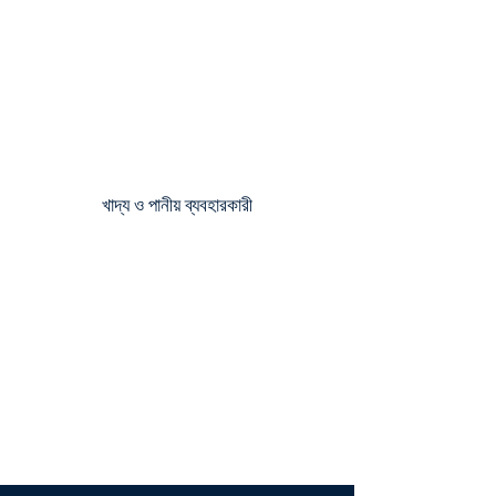
WONDERLA
খাদ্য ও পানীয় ব্যবহারকারী
ITC LTD
ADANI WILMAR
KALEESUWARI
HOTEL SARAVANA BHAVAN