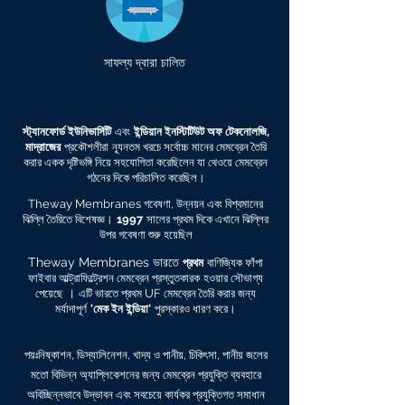
সাফল্য দ্বারা চালিত
স্ট্যানফোর্ড ইউনিভার্সিটি
এবং
ইন্ডিয়ান ইনস্টিটিউট অফ টেকনোলজি,
মাদ্রাজের
প্রকৌশলীরা
ন্যূনতম খরচে সর্বোচ্চ মানের মেমব্রেন তৈরি
করার একক দৃষ্টিভঙ্গি নিয়ে সহযোগিতা করেছিলেন যা থেওয়ে মেমব্রেন
গঠনের দিকে পরিচালিত করেছিল।
Theway Membranes গবেষণা, উন্নয়ন এবং বিশ্বমানের
ঝিল্লি তৈরিতে বিশেষজ্ঞ।
1997
সালের প্রথম দিকে এখানে ঝিল্লির
উপর গবেষণা শুরু হয়েছিল
Theway Membranes ভারতে
প্রথম
বাণিজ্যিক ফাঁপা
ফাইবার আল্ট্রাফিল্ট্রেশন মেমব্রেন প্রস্তুতকারক
হওয়ার সৌভাগ্য
।
পেয়েছে
এটি ভারতে প্রথম UF মেমব্রেন তৈরি করার জন্য
মর্যাদাপূর্ণ
'মেক ইন ইন্ডিয়া'
পুরস্কারও ধারণ করে।
পয়ঃনিষ্কাশন, ডিস্যালিনেশন, খাদ্য ও পানীয়, চিকিৎসা, পানীয় জলের
মতো বিভিন্ন অ্যাপ্লিকেশনের জন্য মেমব্রেন প্রযুক্তি ব্যবহারে
অবিচ্ছিন্নভাবে উদ্ভাবন এবং সবচেয়ে কার্যকর প্রযুক্তিগত সমাধান