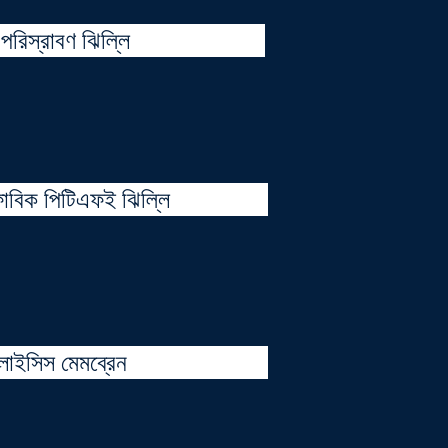
র পরিস্রাবণ ঝিল্লি
োবিক পিটিএফই ঝিল্লি
ালাইসিস মেমব্রেন