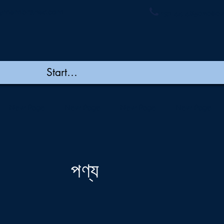
ymembranes.com
+91 44 48502060/
New Page
New Page
New Page
New Page
পণ্য