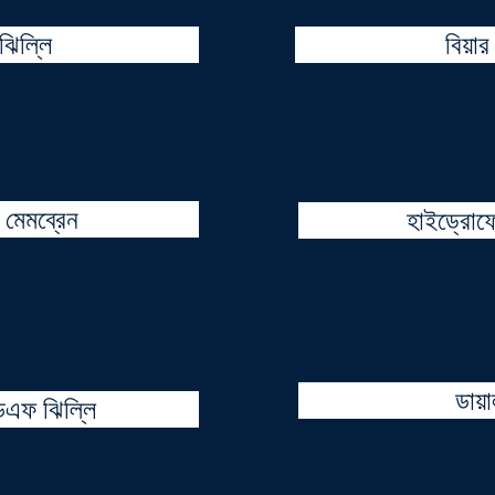
 ঝিল্লি
বিয়া
 মেমব্রেন
হাইড্রোফ
ডায়
িএফ ঝিল্লি