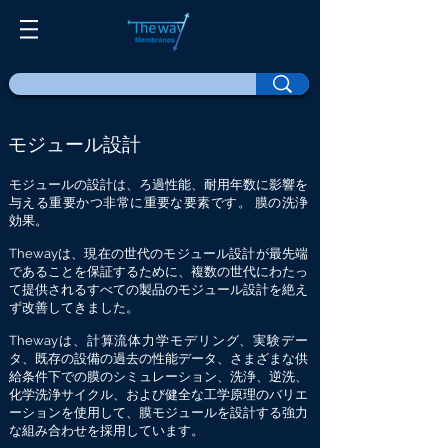
モジュール設計
モジュールの設計は、ろ過性能、耐用年数に影響を
与える重要かつ非常に重要な要素です。
膜の洗浄
効果。
Thewayは、現在の世代のモジュール設計が最先端
であることを保証するために、複数の世代にわたっ
て提供されるすべての製品のモジュール設計を絶え
ず改善してきました。
Thewayは、計算流体力学モデリング、実験デー
タ、既存の設備の過去の性能データ、さまざまな供
給条件下での膜のシミュレーション、洗浄、逆洗、
化学洗浄サイクル、および健全な工学原理のバリエ
ーションを使用して、膜モジュールを設計する強力
な組み合わせを採用しています。