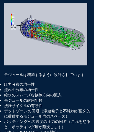
モジュールは増加するように設計されています
圧力分布の均一性
流れの分布の均一性
給水のスムーズな接線方向の流入
モジュールの耐用年数
洗浄サイクルの有効性
デッドゾーンの回避（浮遊粒子と不純物が恒久的
に蓄積するモジュール内のスペース）
ポッティングへの過度の圧力の回避（これを怠る
と、ポッティング層が陥没します）