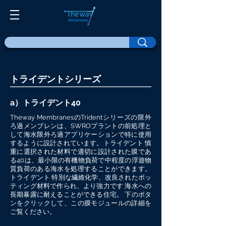
トライデントシリーズ
a）トライデント40
Theway MembranesのTridentシリーズの限外
ろ過メンブレンは、SWROプラントの前処理と
して海水限外ろ過アプリケーションで特に使用
するように設計されています。トライデント 慎
重に選択された材料で適切に設計された膜であ
る40は、最小限の有機物負荷で中程度の浮遊物
質負荷のある海水を処理することができます。
トライデント 特別な繊維化学、改良されたポッ
ティング材料で作られ、より強力です 海水への
長期暴露に耐えることができる住宅。 下のボタ
ンをクリックして、この膜モジュールの詳細を
ご覧ください。