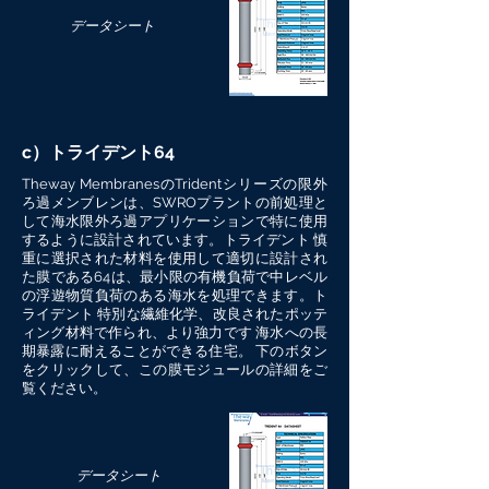
データシート
c）トライデント64
Theway MembranesのTridentシリーズの限外
ろ過メンブレンは、SWROプラントの前処理と
して海水限外ろ過アプリケーションで特に使用
するように設計されています。トライデント 慎
重に選択された材料を使用して適切に設計され
た膜である64は、最小限の有機負荷で中レベル
の浮遊物質負荷のある海水を処理できます。ト
ライデント 特別な繊維化学、改良されたポッテ
ィング材料で作られ、より強力です 海水への長
期暴露に耐えることができる住宅。 下のボタン
をクリックして、この膜モジュールの詳細をご
覧ください。
データシート