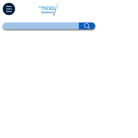
വീട്
ഉൽപ്പന്നങ്ങൾ
നേരിട്ടുള്ള റിട്രോഫിറ്റ്
സാങ്കേതികവിദ്യകൾ