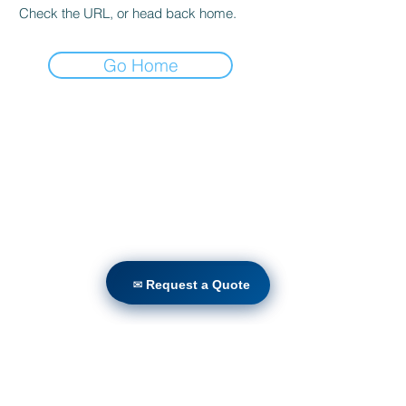
Check the URL, or head back home.
Go Home
വീട്
ഉൽപ്പന്നങ്ങൾ
നേരിട്ടുള്ള റിട്രോഫിറ്റ്
സാങ്കേതികവിദ്യകൾ
ബ്ലോഗ്
Countries
✉ Request a Quote
✉ Request a Quote
Terms & Conditions For Use
ഞങ്ങളുടെ വെബ്സൈറ്റ്
സബ്സ്ക്രൈബ് ചെയ്യുക