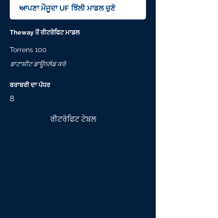
Theway ਤੋਂ ਰੀਟਰੋਫਿਟ ਮਾਡਲ
Torrens 100
ਡਾਟਾਸ਼ੀਟ ਡਾਊਨਲੋਡ ਕਰੋ
ਬਰਾਬਰੀ ਦਾ ਪੱਧਰ
8
ਰੀਟਰੋਫਿਟ ਟੇਬਲ