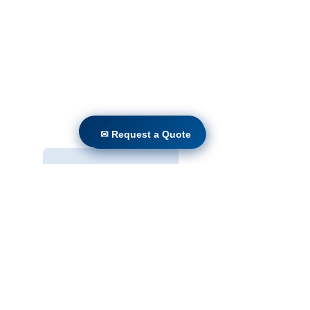
ਘਰ
ਉਤਪਾਦ
ਡਾਇਰੈਕਟ ਰੀਟਰੋਫਿਟ
ਤਕਨਾਲੋਜੀਆਂ
ਬਲੌਗ
Countries
Terms & Conditions For Use
✉ Request a Quote
✉ Request a Quote
ਸਾਡੀ ਵੈੱਬਸਾਈਟ ਦੇ ਗਾਹਕ ਬਣੋ
ਜਮ੍ਹਾਂ ਕਰੋ