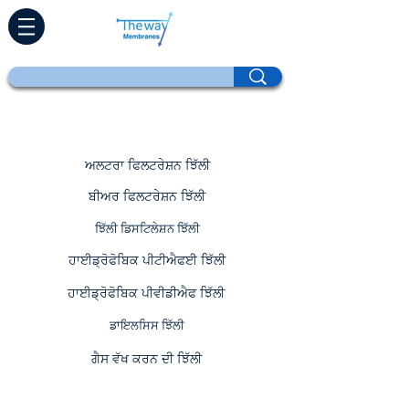
ਉਤਪਾਦ
ਅਲਟਰਾ ਫਿਲਟਰੇਸ਼ਨ ਝਿੱਲੀ
ਬੀਅਰ ਫਿਲਟਰੇਸ਼ਨ ਝਿੱਲੀ
ਝਿੱਲੀ ਡਿਸਟਿਲੇਸ਼ਨ ਝਿੱਲੀ
ਹਾਈਡ੍ਰੋਫੋਬਿਕ ਪੀਟੀਐਫਈ ਝਿੱਲੀ
ਹਾਈਡ੍ਰੋਫੋਬਿਕ ਪੀਵੀਡੀਐਫ ਝਿੱਲੀ
ਡਾਇਲਸਿਸ ਝਿੱਲੀ
ਗੈਸ ਵੱਖ ਕਰਨ ਦੀ ਝਿੱਲੀ