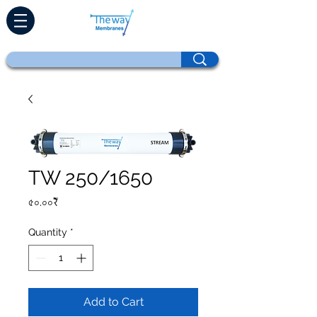
TW 250/1650
Price
৫০.০০₹
Quantity
*
Add to Cart