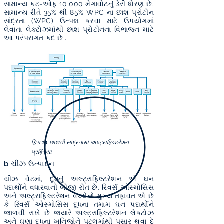
સામાન્ય કટ-ઓફ 10,000 મેગાવોટનું ડેરી ધોરણ છે.
સામાન્ય રીતે 35% થી 85% WPC ના છાશ પ્રોટીન
સાંદ્રતા (WPC) ઉત્પન્ન કરવા માટે ઉપયોગમાં
લેવાતા લેક્ટોઝમાંથી
છાશ પ્રોટીનના વિભાજન
માટે
આ પરંપરાગત કદ છે
.
ફિગ 1.1
છાશની સાંદ્રતામાં અલ્ટ્રાફિલ્ટરેશન
પ્રક્રિયા
b ચીઝ ઉત્પાદન
ચીઝ વેટમાં, દૂધનું અલ્ટ્રાફિલ્ટરેશન એ ઘન
પદાર્થોને વધારવાની બીજી રીત છે. રિવર્સ ઓસ્મોસિસ
અને અલ્ટ્રાફિલ્ટરેશન વચ્ચેનો મુખ્ય તફાવત એ છે
કે રિવર્સ ઓસ્મોસિસ દૂધના તમામ ઘન પદાર્થોને
જાળવી રાખે છે જ્યારે અલ્ટ્રાફિલ્ટરેશન લેક્ટોઝ
અને ઘણા દૂધના ખનિજોને પટલમાંથી પસાર થવા દે