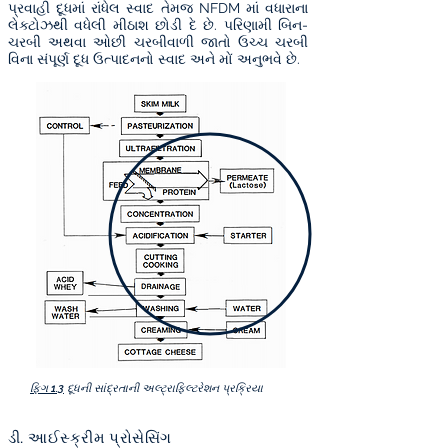
પ્રવાહી દૂધમાં રાંધેલ સ્વાદ તેમજ NFDM માં વધારાના
લેક્ટોઝથી વધેલી મીઠાશ છોડી દે છે. પરિણામી બિન-
ચરબી અથવા ઓછી ચરબીવાળી જાતો ઉચ્ચ ચરબી
વિના સંપૂર્ણ દૂધ ઉત્પાદનનો સ્વાદ અને મોં અનુભવે છે.
ફિગ 1.3
દૂધની સાંદ્રતાની અલ્ટ્રાફિલ્ટરેશન પ્રક્રિયા
ડી. આઈસ્ક્રીમ પ્રોસેસિંગ