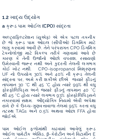
1.2 ખાદ્ય ઉદ્યોગ
a ક્રૂડ પામ ઓઈલ (CPO) સાંદ્રતા
અલ્ટ્રાફિલ્ટરેશન (યુએફ) એ એક પટલ તકનીક
છે જે ક્રૂડ પામ ઓઇલ (સીપીઓ) ડિગમિંગ માટે
લાગુ કરવામાં આવી છે. તેને પરંપરાગત CPO ડિગમિંગ
ટેક્નોલોજી માટે વિકલ્પ તરીકે ગણવામાં આવે છે
કારણ કે તેની ઉર્જાનો ઓછો વપરાશ, રસાયણો
ઉમેરવાની જરૂર નથી અને કુદરતી તેલની લગભગ
કોઈ ખોટ નથી. CPO-isopropanol મિશ્રણના
UF નો ઉપયોગ 30% અને 40% ની ક્રૂડ તેલની
સાંદ્રતા પર, અમે કરી શકીએ છીએ જ્યારે ફીડનું
તાપમાન 30 °C થી 45 °C હોય ત્યારે 99% થી વધુ
ફોસ્ફોલિપિડ્સ અને જ્યારે ફીડનું તાપમાન 40 °C
થી 45 °C હોય ત્યારે લગભગ 93% ફોસ્ફોલિપિડ્સને
નકારવામાં સક્ષમ. ઔદ્યોગિક નિયમો એવી અપેક્ષા
રાખે છે કે ઉચ્ચ-ગુણવત્તાવાળા તેલમાં 95% કરતા વધુ
તટસ્થ TAGs અને 0.5% અથવા ઓછા FFA હોવા
જોઈએ.
પામ ઓઈલ ફળોમાંથી કાઢવામાં આવેલું ક્રૂડ
ઓઈલ પામેટીક એસિડ, β-કેરોટીન અને વિટામીન E