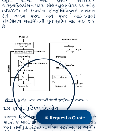
વધુમાં, યોગ્ય સાથે દ્રાવક પ્રતિરોધક
અલ્ટ્રાફિલ્ટરેશન પટલ મોલેક્યુલર વેઇટ કટ-ઓફ
(MWCO) નો ઉપયોગ ફોસ્ફોલિપિડ્સને કાર્યક્ષમ
રીતે અલગ કરવા અને ક્રૂડ ઓઈલમાંથી
કોમર્શિયલ લેસીથિનની પુનઃપ્રાપ્તિ માટે થઈ શકે
છે.
ફિગ 1.5
યુએફ પટલ વનસ્પતિ તેલની પ્રક્રિયામાં વપરાય છે
1.3 ફાર્માસ્યુટિકલ ઉદ્યોગ
✉ Request a Quote
અલ્ટ્રા ફિલ્ટરેશન એ એક વિભાજન તકનીક છે
✉ Request a Quote
કારણ કે બાયોપોલિમર્સ (પ્રોટીન, ન્યુક્લીક એસિડ
અને કાર્બોહાઇડ્રેટ્સ) ના લેબલ સ્ટ્રીમ્સ પર આર્થિક
રીતે પ્રક્રિયા કરી શકાય છે, મોટા પાયે પણ, ઊંચા
તાપમાન, દ્રાવક વગેરેનો ઉપયોગ કર્યા વિના. નીચા