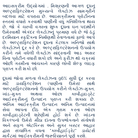
આઇસક્રીમ ઉદ્યોગમાં
,
મિશ્રણની આગળ દૂધનું
અલ્ટ્રાફિલ્ટરેશન મુખ્યત્વે લેક્ટોઝ સામગ્રીને
બદલવા માટે વપરાય છે. આઇસક્રીમના પ્રોટીનના
સ્તરમાં વધારો કરવાથી પાણીની વધુ ગતિશીલતા થાય
છે, જો કે ચરબી વગરના શુષ્ક દૂધના ઘન પદાર્થોને
ઉમેરવાથી એકંદર લેક્ટોઝનું પ્રમાણ વધે છે જે ઠંડું
દરમિયાન સ્ફટિકના નિર્માણથી રેતાળતામાં ફાળો આપે
છે. અલ્ટ્રાફિલ્ટરેશન દૂધના કેટલાક ખનિજો સાથે
લેક્ટોઝને દૂર કરે છે. અલ્ટ્રાફિલ્ટરેશનનો ઉપયોગ
કરીને તમે વધેલી લેક્ટોઝ સાંદ્રતાની આડ અસર
વિના પ્રોટીન વધારી શકો છો અને ફ્રીઝ થૉ ચક્રમાં
ઓછી ગરમીના આંચકાને કારણે લાંબી શેલ્ફ લાઇફ
પ્રાપ્ત કરી શકો છો.
દૂધમાં જોવા મળતા લેક્ટોઝના 96% સુધી દૂર કરવા
માટે ડાયફિલ્ટરેશન (પાણીના ઉમેરા) સાથે
અલ્ટ્રાફિલ્ટરેશનનો ઉપયોગ કરીને લેક્ટોઝ-મુક્ત,
ખાંડ-મુક્ત અથવા ઓછા કાર્બોહાઇડ્રેટ
આઈસ્ક્રીમનું ઉત્પાદન પ્રાપ્ત કરી શકાય છે.
અંતિમ આઈસ્ક્રીમ ઉત્પાદન અંતિમ ઉત્પાદનમાં
સેવા આપતા દીઠ એક ગ્રામ કરતા ઓછા
કાર્બોહાઇડ્રેટની શ્રેણીમાં હોઈ શકે છે. ખાંડના
વિકલ્પનો ઉમેરો મીઠા દાંતના ઉપભોક્તાને સંતોષશે
અને સફળ એટકિન્સ અને સુગર બસ્ટર આહાર
દ્વારા સંચાલિત વધતા "કાર્બોહાઈડ્રેટ" ડાયેટર્સ
માર્કેટમાં આઈસ્ક્રીમની જરૂરિયાતને પૂર્ણ કરશે.