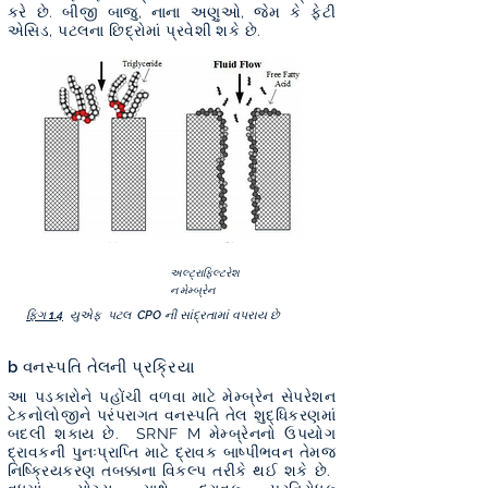
કરે છે. બીજી બાજુ, નાના અણુઓ, જેમ કે ફેટી
એસિડ, પટલના છિદ્રોમાં પ્રવેશી શકે છે.
અલ્ટ્રાફિલ્ટરેશ
ન મેમ્બ્રેન
ફિગ 1.4
યુએફ પટલ CPO ની સાંદ્રતામાં વપરાય છે
b વનસ્પતિ તેલની પ્રક્રિયા
આ પડકારોને પહોંચી વળવા માટે મેમ્બ્રેન સેપરેશન
ટેકનોલોજીને પરંપરાગત વનસ્પતિ તેલ શુદ્ધિકરણમાં
બદલી શકાય છે. SRNF M મેમ્બ્રેનનો ઉપયોગ
દ્રાવકની પુનઃપ્રાપ્તિ માટે દ્રાવક બાષ્પીભવન તેમજ
નિષ્ક્રિયકરણ તબક્કાના વિકલ્પ તરીકે થઈ શકે છે.