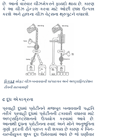
છે. આનો વારંવાર ચીઝમેકરને ફાયદો થાય છે, કારણ
કે આ ચીઝ હેન્ડલ કરવા માટે ઓછી છાશ ઉત્પન્ન
કરશે અને હાલના ચીઝ વેટ્સના થ્રુપુટને વધારશે.
ફિગ 1.2
સોફ્ટ ચીઝ બનાવવાની પરંપરાગત અને અલ્ટ્રાફિલ્ટરેશન
રીતની સરખામણી
c દૂધ એકાગ્રતા
પ્રવાહી દૂધમાં પ્રોટીનને મજબૂત બનાવવાની પદ્ધતિ
તરીકે પ્રવાહી દૂધમાં પ્રોટીનની ટકાવારી વધારવા માટે
અલ્ટ્રાફિલ્ટરેશનનો ઉપયોગ કરવામાં આવે છે.
આનાથી દૂધના પ્રોટીનના સ્વાદ અને મોંને અનુભૂતિના
ગુણો કુદરતી રીતે પ્રાપ્ત કરી શકાય છે કારણ કે બિન-
ચરબીયુક્ત શુષ્ક દૂધ ઉમેરવામાં આવે છે જે ઘણીવાર