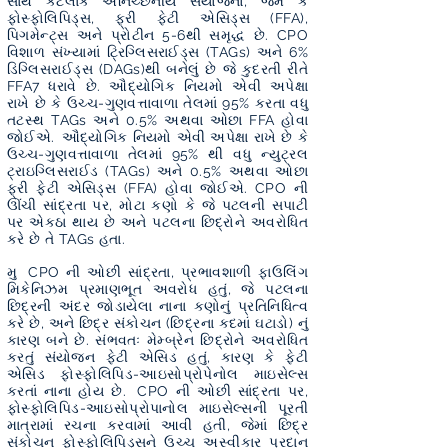
સાથે કેટલાક અનિચ્છનીય સંયોજનો, જેમ કે
ફોસ્ફોલિપિડ્સ, ફ્રી ફેટી એસિડ્સ (FFA),
પિગમેન્ટ્સ અને પ્રોટીન 5-6થી સમૃદ્ધ છે. CPO
વિશાળ સંખ્યામાં ટ્રિગ્લિસરાઈડ્સ (TAGs) અને 6%
ડિગ્લિસરાઈડ્સ (DAGs)થી બનેલું છે જે કુદરતી રીતે
FFA7 ધરાવે છે. ઔદ્યોગિક નિયમો એવી અપેક્ષા
રાખે છે કે ઉચ્ચ-ગુણવત્તાવાળા તેલમાં 95% કરતા વધુ
તટસ્થ TAGs અને 0.5% અથવા ઓછા FFA હોવા
જોઈએ.
ઔદ્યોગિક નિયમો એવી અપેક્ષા રાખે છે કે
ઉચ્ચ-ગુણવત્તાવાળા તેલમાં 95% થી વધુ ન્યુટ્રલ
ટ્રાઇગ્લિસરાઈડ (TAGs) અને 0.5% અથવા ઓછા
ફ્રી ફેટી એસિડ્સ (FFA) હોવા જોઈએ. CPO ની
ઊંચી સાંદ્રતા પર, મોટા કણો કે જે પટલની સપાટી
પર એકઠા થાય છે અને પટલના છિદ્રોને અવરોધિત
કરે છે તે TAGs હતા.
મુ
CPO ની ઓછી સાંદ્રતા, પ્રભાવશાળી ફાઉલિંગ
મિકેનિઝમ પ્રમાણભૂત અવરોધ હતું, જે પટલના
છિદ્રની અંદર જોડાયેલા નાના કણોનું પ્રતિનિધિત્વ
કરે છે, અને છિદ્ર સંકોચન (છિદ્રના કદમાં ઘટાડો) નું
કારણ બને છે. સંભવતઃ મેમ્બ્રેન છિદ્રોને અવરોધિત
કરતું સંયોજન ફેટી એસિડ હતું, કારણ કે ફેટી
એસિડ ફોસ્ફોલિપિડ-આઇસોપ્રોપેનોલ માઇસેલ્સ
કરતાં નાના હોય છે.
CPO ની ઓછી સાંદ્રતા પર,
ફોસ્ફોલિપિડ-આઇસોપ્રોપાનોલ માઇસેલ્સની પૂરતી
માત્રામાં રચના કરવામાં આવી હતી, જેમાં છિદ્ર
સંકોચન ફોસ્ફોલિપિડ્સને ઉચ્ચ અસ્વીકાર પ્રદાન