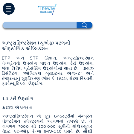
અલ્ટ્રાફિલ્ટરેશન (યુએફ) પટલની
ઔદ્યોગિક એપ્લિકેશન
ETP અને STP સિવાય, અલ્ટ્રાફિલ્ટરેશન
મેમ્બ્રેનનો ઉપયોગ ખાદ્ય ઉદ્યોગ, ડેરી ઉદ્યોગ,
જેવા વિવિધ પ્રોસેસિંગ ઉદ્યોગોમાં થાય છે. ડાયઝ
ડિસેલ્ટિંગ, "ઓપ્ટિકલ બ્રાઇટનર એજન્ટ" અને
રંગદ્રવ્યનું શુદ્ધિકરણ (જેમ કે TiO2), મેટલ રિકવરી,
ફાર્માસ્યુટિકલ ઉદ્યોગ.
1.1 ડેરી ઉદ્યોગ
a છાશ એકાગ્રતા
અલ્ટ્રાફિલ્ટરેશન એ ફૂડ ઇન્ડસ્ટ્રીમાં મેમ્બ્રેન
ફિલ્ટરેશન સ્પેક્ટ્રમનો આગળનો તબક્કો છે. તે
લગભગ 3000 થી 100,000 સુધીની મોલેક્યુલર
વેઇટ કટ-ઓફ રેન્જ (MWCO) ધરાવે છે. સૌથી