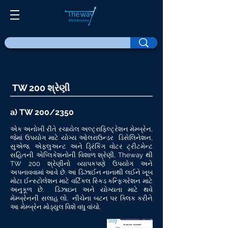
TW 200 શ્રેણી
a) TW 200/2350
એક અનોખી રીતે રચાયેલ અલ્ટ્રાફિલ્ટ્રેશન મેમ્બ્રેન,
જેમાં ઉપયોગ માટે યોગ્ય ઓલરાઉન્ડર ડિસેલિનેશન,
સુએજ, એફ્લુઅન્ટ અને ડ્રિંકિંગ વોટર ટ્રીટમેન્ટ
સહિતની એપ્લિકેશનોની વિશાળ શ્રેણી, Theway થી
TW 200 શ્રેણીનો વ્યાપકપણે ઉપયોગ અને
અપનાવવામાં આવે છે. આ ડિઝાઈન નાનાથી લઈને ખૂબ
મોટા ઈન્સ્ટોલેશન માટે વર્ટિકલ સ્કિડ કન્ફિગરેશન માટે
અનુકૂળ છે. ડિઝાઇન અને યોગ્યતા માટે થવે
મેમ્બ્રેનની સલાહ લો. નીચેના બટન પર ક્લિક કરીને
આ મેમ્બ્રેન મોડ્યુલ વિશે વધુ વાંચો.