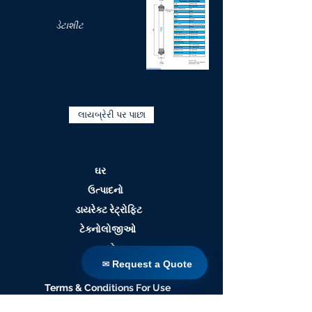
ડેટાશીટ
લાયબ્રેરી પર પાછા
ઘર
ઉત્પાદનો
ડાયરેક્ટ રેટ્રોફિટ
ટેક્નોલોજીઓ
બ્લોગ
✉ Request a Quote
✉ Request a Quote
Countries
Terms & Conditions For Use