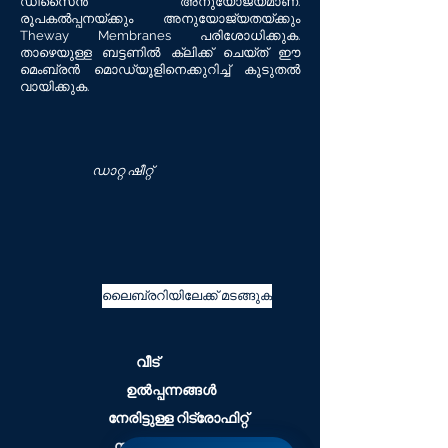
ഡിസൈൻ അനുയോജ്യമാണ്.
രൂപകൽപ്പനയ്ക്കും അനുയോജ്യതയ്ക്കും
Theway Membranes പരിശോധിക്കുക.
താഴെയുള്ള ബട്ടണിൽ ക്ലിക്ക് ചെയ്ത് ഈ
മെംബ്രൻ മൊഡ്യൂളിനെക്കുറിച്ച് കൂടുതൽ
വായിക്കുക.
ഡാറ്റ ഷീറ്റ്
ലൈബ്രറിയിലേക്ക് മടങ്ങുക
വീട്
ഉൽപ്പന്നങ്ങൾ
നേരിട്ടുള്ള റിട്രോഫിറ്റ്
സാങ്കേതികവിദ്യകൾ