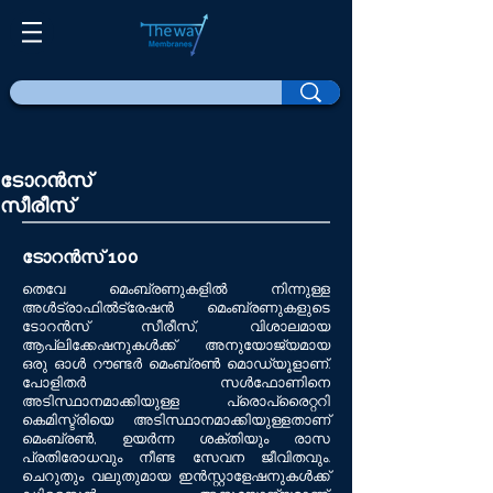
ടോറൻസ്
സീരീസ്
ടോറൻസ് 100
തെവേ മെംബ്രണുകളിൽ നിന്നുള്ള
അൾട്രാഫിൽട്രേഷൻ മെംബ്രണുകളുടെ
ടോറൻസ് സീരീസ്, വിശാലമായ
ആപ്ലിക്കേഷനുകൾക്ക് അനുയോജ്യമായ
ഒരു ഓൾ റൗണ്ടർ മെംബ്രൺ മൊഡ്യൂളാണ്.
പോളിതർ സൾഫോണിനെ
അടിസ്ഥാനമാക്കിയുള്ള പ്രൊപ്രൈറ്ററി
കെമിസ്ട്രിയെ അടിസ്ഥാനമാക്കിയുള്ളതാണ്
മെംബ്രൺ, ഉയർന്ന ശക്തിയും രാസ
പ്രതിരോധവും നീണ്ട സേവന ജീവിതവും.
ചെറുതും വലുതുമായ ഇൻസ്റ്റാളേഷനുകൾക്ക്