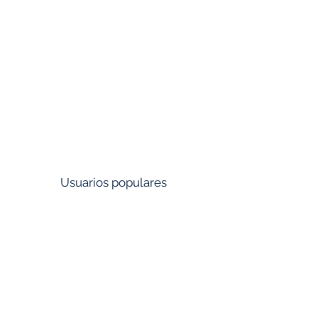
APOLLO HOSPITALS
FORTIS HOSPITALS
AL SHIFA HOSPITAL
BIOCON
Usuarios populares
TATA
RELIANCE
ADANI
TOYOTA KIRLOSKAR