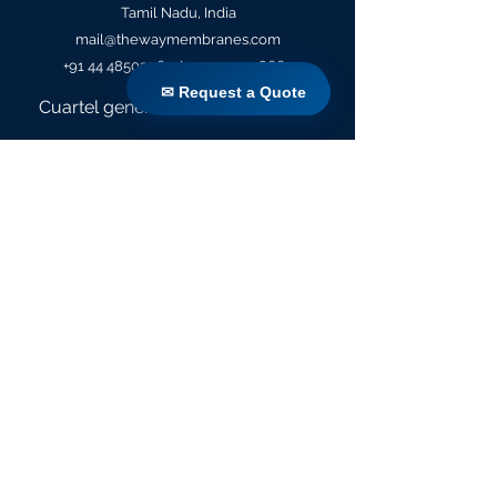
Tamil Nadu, India
mail@thewaymembranes.com
+91 44 48502060
/+91
73974 98660
✉ Request a Quote
✉ Request a Quote
Cuartel general
Calle Yadaval, 29
SIDCO Intl. Inmuebles,
Chennai 600098
Tamil Nadu, India
mail@thewaymembranes.com
+91 44 48502060
/+91
73974 98660
Cuartel general
Calle Yadaval, 29
SIDCO Intl. Inmuebles,
Chennai 600098
Tamil Nadu, India