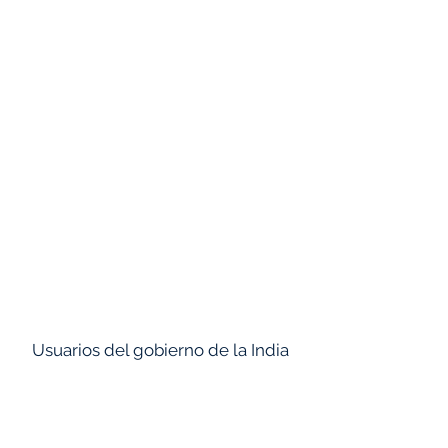
LUCAS TVS
TVS
WHEELS INDIA
TVSC
BRAKES INDIA
Usuarios del gobierno de la India
BARC
DAE
UCIL