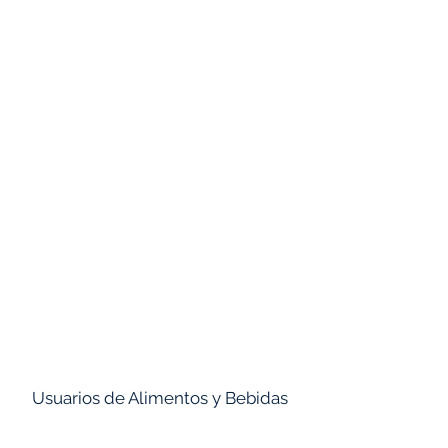
HINDUSTAN UNILEVER
TITAN
FLOWSERVE
JOHNSON
WONDERLA
Usuarios de Alimentos y Bebidas
ITC LTD
ADANI WILMAR