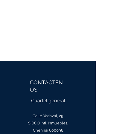
KALEESUWARI
HOTEL SARAVANA BHAVAN
CONTÁCTEN
OS
Cuartel general
Calle Yadaval, 29
SIDCO Intl. Inmuebles,
Chennai 600098