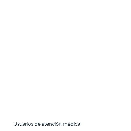
GOP
RBI
IIT DELHI
ANNA UNIVERSITY
IIT GUWAHATI
IIT MADRAS
CSIR-CLRI
CSIR
CSIR-NEERI
NIOT
JNPT
Usuarios de atención médica