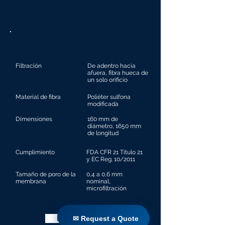
Especificación
Filtración
De adentro hacia
afuera, fibra hueca de
un solo orificio
Material de fibra
Poliéter sulfona
modificada
Dimensiones
160 mm de
diámetro, 1650 mm
de longitud
Cumplimiento
FDA CFR 21 Título 21
y EC Reg. 10/2011
Tamaño de poro de la
0,4 a 0,6 mm
membrana
nominal,
microfiltración
✉ Request a Quote
Descargar folleto
✉ Request a Quote