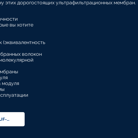
ну этих дорогостоящих ультрафильтрационных мембран.
очности
рые вы хотите
к (эквивалентность
мбранных волокон
 молекулярной
ембраны
уля
а модуля
мы
ксплуатации