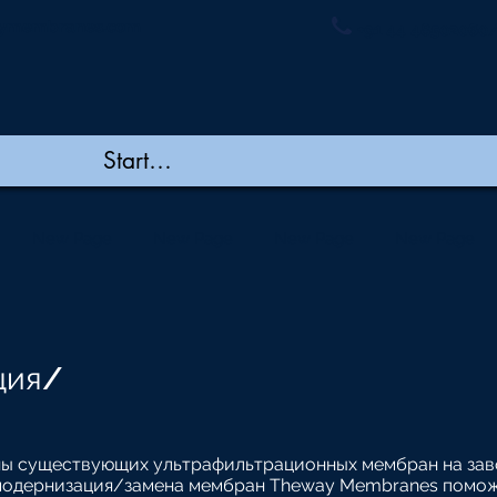
ymembranes.com
+91 44 48502060/
New Page
New Page
New Page
New Page
ция/
ены существующих ультрафильтрационных мембран на зав
 модернизация/замена мембран Theway Membranes помож