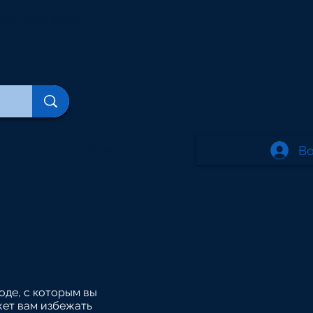
+91 73974 98660
В
New Page
More
оде, с которым вы
ет вам избежать