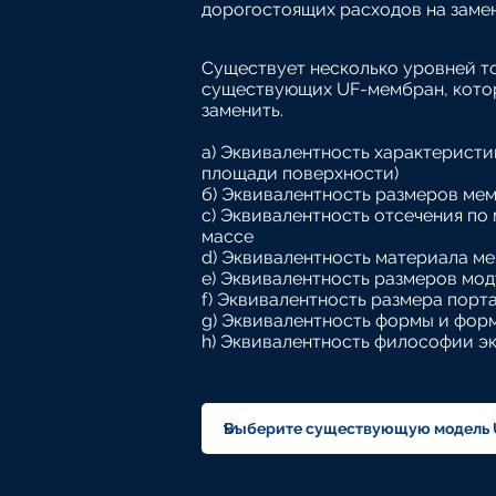
дорогостоящих расходов на заме
Существует несколько уровней т
существующих UF-мембран, кото
заменить.
a) Эквивалентность характеристи
площади поверхности)
б) Эквивалентность размеров ме
c) Эквивалентность отсечения по
массе
d) Эквивалентность материала м
e) Эквивалентность размеров мод
f) Эквивалентность размера порт
g) Эквивалентность формы и фор
h) Эквивалентность философии э