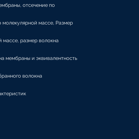
ембраны, отсечение по
о молекулярной массе, Размер
й массе, размер волокна
на мембраны и эквивалентность
бранного волокна
актеристик