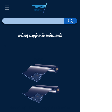
சவ்வு வடித்தல் சவ்வுகள்
PVDF
பிளாட் ஷீட் PVDF ஹைட்ரோபோபிக்