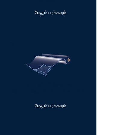
சவ்வுகள்
மேலும் படிக்கவும்
PVDF + PTFE
பிளாட் ஷீட் PVDF+PTFE
ஹைப்ரிட் ஹைட்ரோபோபிக் சவ்வுகள்
மேலும் படிக்கவும்
PVDF