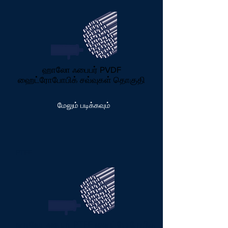
ஹாலோ ஃபைபர் PVDF
ஹைட்ரோபோபிக் சவ்வுகள் தொகுதி
மேலும் படிக்கவும்
PTFE
ஹாலோ ஃபைபர் PTFE ஹைட்ரோபோபிக்