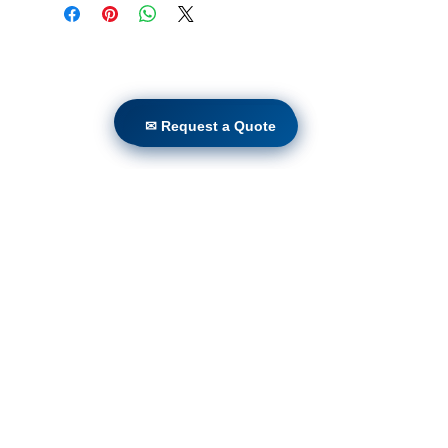
Casa
productos
✉ Request a Quote
Adaptación directa
✉ Request a Quote
Tecnologías
Blog
Countries
Terms & Conditions For Use
Suscríbete a nuestro sitio
web