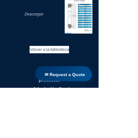
Descargar
Volver a la biblioteca
Casa
✉ Request a Quote
✉ Request a Quote
productos
Adaptación directa
Tecnologías
Blog
Countries
Terms & Conditions For Use