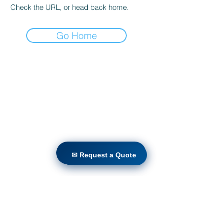
Check the URL, or head back home.
Go Home
Casa
productos
Adaptación directa
Tecnologías
Blog
Countries
✉ Request a Quote
✉ Request a Quote
Terms & Conditions For Use
Suscríbete a nuestro sitio
web