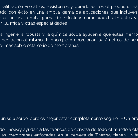
filtración versátiles, resistentes y duraderas
es el producto m
zado con éxito en una amplia gama de aplicaciones que incluyen 
entes en una amplia gama de industrias como papel, alimentos y b
ar, Química y otras especialidades.
la ingeniería robusta y la química sólida ayudan a que estas mem
imentación al mismo tiempo que proporcionan parámetros de per
ber más sobre esta serie de membranas.
un solo sorbo, pero es mejor estar completamente seguro'
- Un pro
de Theway ayudan a las fábricas de cerveza de todo el mundo a el
s. Las membranas enfocadas en la cerveza de Theway tienen un 