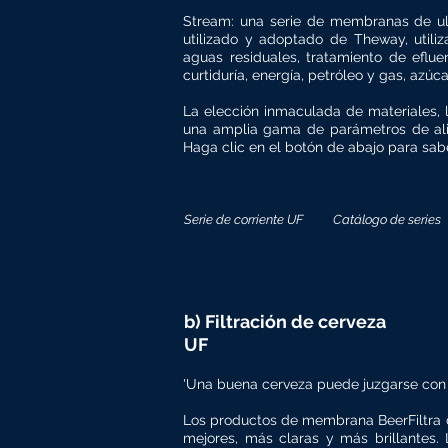
Stream: una serie de membranas de ultra
utilizado y adoptado de Theway, utili
aguas residuales, tratamiento de eflu
curtiduría, energía, petróleo y gas, azúc
La elección inmaculada de materiales, 
una amplia gama de parámetros de al
Haga clic en el botón de abajo para sa
Serie de corriente UF
Catálogo de series
b) Filtración de cerveza
UF
'Una buena cerveza puede juzgarse con 
Los productos de membrana BeerFiltra 
mejores, más claras y más brillante