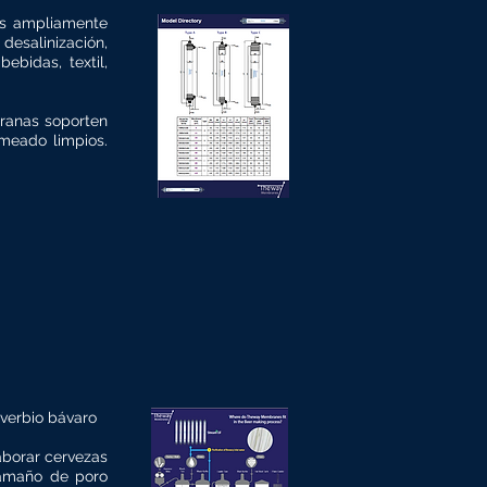
ás ampliamente
desalinización,
ebidas, textil,
branas soporten
meado limpios.
verbio bávaro
aborar cervezas
tamaño de poro