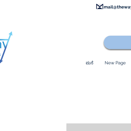
mail@thewa
ಮನೆ
New Page