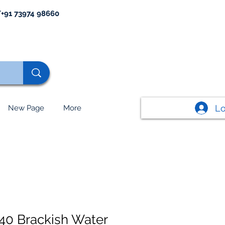
+91 73974 98660
Lo
New Page
More
0 Brackish Water