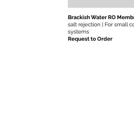
Brackish Water RO Memb
salt rejection | For small
systems
Request to Order
ಮನೆ
ಉತ್ಪನ್ನಗಳು
ನೇರ ರೆಟ್ರೋಫಿಟ್
ತಂತ್ರಜ್ಞಾನಗಳು
ಬ್ಲಾಗ್
Terms & Conditions For Use