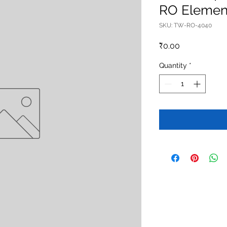
RO Element
SKU: TW-RO-4040
Price
₹0.00
Quantity
*