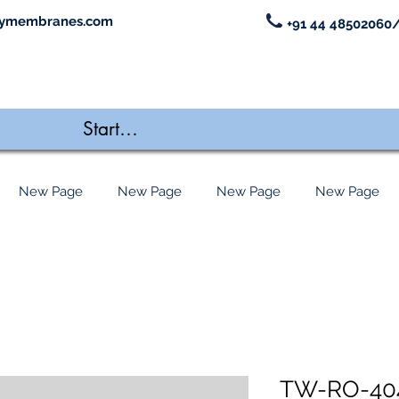
ymembranes.com
+91 44 48502060/
New Page
New Page
New Page
New Page
TW-RO-404