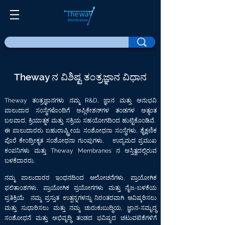
Theway ನ ವಿಶಿಷ್ಟ ತಂತ್ರಜ್ಞಾನ ವಿಧಾನ
Theway ತಂತ್ರಜ್ಞಾನಗಳು ನಮ್ಮ R&D, ಜ್ಞಾನ ಮತ್ತು ಅನುಭವಿ
ಪಾಲುದಾರ ಸಂಸ್ಥೆಗಳೊಂದಿಗೆ ಅಪ್ಲಿಕೇಶನ್‌ಗಳ ತಂಡಗಳ ಅತ್ಯಂತ
ಬಲವಾದ, ಕ್ರಿಯಾತ್ಮಕ ಮತ್ತು ಸಕ್ರಿಯ ಸಹಯೋಗದಿಂದ ಹುಟ್ಟಿಕೊಂಡಿವೆ.
ಈ ಪಾಲುದಾರರು ಬಹುರಾಷ್ಟ್ರೀಯ ಸಂಶೋಧನಾ ಸಂಸ್ಥೆಗಳು, ಶೈಕ್ಷಣಿಕ
ಪೊರೆ ಕೇಂದ್ರೀಕೃತ ಸಂಶೋಧನಾ ಗುಂಪುಗಳು,
ಉದ್ಯಮದ ಪ್ರಮುಖ
ಕಂಪನಿಗಳು ಮತ್ತು Theway Membranes ನ ಅಸ್ತಿತ್ವದಲ್ಲಿರುವ
ಬಳಕೆದಾರರು.
ನಮ್ಮ ಪಾಲುದಾರರ ಇಂಧನದಿಂದ ಆಲೋಚನೆಗಳು, ಪ್ರಾಯೋಗಿಕ
ಫಲಿತಾಂಶಗಳು, ಪ್ರಾಯೋಗಿಕ ಪ್ರಯೋಗಗಳು ಮತ್ತು ನೈಜ-ಬಳಕೆಯ
ಪ್ರತಿಕ್ರಿಯೆ
ನಮ್ಮ ಪ್ರಸ್ತುತ ಉತ್ಪನ್ನಗಳನ್ನು ನಿರಂತರವಾಗಿ ಆವಿಷ್ಕರಿಸಲು
ಮತ್ತು ಸುಧಾರಿಸಲು ಮತ್ತು ನಮ್ಮ ಚುರುಕುಬುದ್ಧಿಯ, ಜ್ಞಾನ-ಸಮೃದ್ಧ
ಸಂಶೋಧನೆ ಮತ್ತು ಅಭಿವೃದ್ಧಿ ತಂಡದ ಭವಿಷ್ಯದ ಚಟುವಟಿಕೆಗಳಿಗೆ