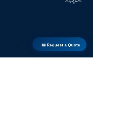
ಮತ್ತಷ್ಟು ಓದು
ಸ್ಪರ್ಧಾತ್ಮಕ ಅನುಕೂಲತೆ
ಪೊರೆಗಳ ತಯಾರಿಕೆಯಲ್ಲಿ ವಸ್ತುಗಳ ಆಯ್ಕೆಯು ವಿನ್ಯಾಸ ಮತ್ತು
ಅಭಿವೃದ್ಧಿ ಪ್ರಕ್ರಿಯೆಯ ಅತ್ಯಂತ ಪ್ರಮುಖ ಭಾಗವಾಗಿದೆ. 3
✉ Request a Quote
✉ Request a Quote
ದಶಕಗಳಲ್ಲಿ, Theway ಒಂದು ಸ್ಥಿತಿಸ್ಥಾಪಕ, ಬಂಡವಾಳಶಾಹಿ
ಬಹುರಾಷ್ಟ್ರೀಯ ಪೂರೈಕೆ ಸರಪಳಿಯನ್ನು ಅಭಿವೃದ್ಧಿಪಡಿಸಿದೆ.
ಮತ್ತಷ್ಟು ಓದು
ಮನೆ
ಉತ್ಪನ್ನಗಳು
ನೇರ ರೆಟ್ರೋಫಿಟ್
ತಂತ್ರಜ್ಞಾನಗಳು
ಬ್ಲಾಗ್
Countries