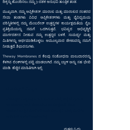
ದಿಕ್ಕನ್ನು ಹೊಂದಿಸಲು ನಮ್ಮ 3-ದಶಕ ಅನುಭವಿ ತಾಂತ್ರಿಕ ತಂಡ.
ಮುಖ್ಯವಾಗಿ, ನಮ್ಮ ಅಪ್ಲಿಕೇಶನ್, ಮಾರಾಟ ಮತ್ತು ಮಾರಾಟದ ನಂತರದ
ಸೇವಾ ತಂಡಗಳು ವಿವಿಧ ಅಪ್ಲಿಕೇಶನ್‌ಗಳು ಮತ್ತು ವೈವಿಧ್ಯಮಯ
ಪರಿಸ್ಥಿತಿಗಳಲ್ಲಿ ನಮ್ಮ ಮೆಂಬರೇನ್ ಉತ್ಪನ್ನಗಳ ಕಾರ್ಯಕ್ಷಮತೆಯ ನೈಜ
ಪ್ರತಿಕ್ರಿಯೆಯನ್ನು ನಮಗೆ ಒದಗಿಸುತ್ತವೆ, ಭವಿಷ್ಯದ ಅಭಿವೃದ್ಧಿಗೆ
ಮಾರ್ಗದರ್ಶನ ನೀಡುವ ನಮ್ಮ ಉತ್ಪನ್ನದ ಬಳಕೆ, ಸಾಮರ್ಥ್ಯ ಮತ್ತು
ಮಿತಿಗಳನ್ನು ಅರ್ಥಮಾಡಿಕೊಳ್ಳಲು ಅಮೂಲ್ಯವಾದ ಡೇಟಾವನ್ನು ನಮಗೆ
ನೀಡುತ್ತವೆ. ಶಿಫಾರಸುಗಳು.
Theway Membranes ನ ಕೆಲವು ಸಂಶೋಧನಾ ಪಾಲುದಾರರನ್ನು
ಕೆಳಗಿನ ಲಿಂಕ್‌ಗಳಲ್ಲಿ ಪಟ್ಟಿ ಮಾಡಲಾಗಿದೆ. ನಮ್ಮ ಬ್ಲಾಗ್ ಅನ್ನು ಸಹ ಭೇಟಿ
ಮಾಡಿ
ಹೆಚ್ಚಿನ ಮಾಹಿತಿಗಾಗಿ ಇಲ್ಲಿ.
ಮಾಡ್ಯೂಲ್ ವಿನ್ಯಾಸ
ಮಾಡ್ಯೂಲ್ ವಿನ್ಯಾಸವು ಒಂದು ಪ್ರಮುಖ ಮತ್ತು ಅತ್ಯಂತ ಪ್ರಮುಖ
ಅಂಶವಾಗಿದ್ದು ಅದು ಶೋಧನೆಯ ಕಾರ್ಯಕ್ಷಮತೆ, ಸೇವಾ
ಜೀವನದ ಉದ್ದದ ಮೇಲೆ ಪರಿಣಾಮ ಬೀರುತ್ತದೆ ಮತ್ತು ಪೊರೆಗಳ
ಶುಚಿಗೊಳಿಸುವ ಪರಿಣಾಮಕಾರಿತ್ವ...
ಮತ್ತಷ್ಟು ಓದು