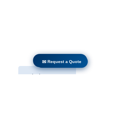
ಮನೆ
ಉತ್ಪನ್ನಗಳು
ನೇರ ರೆಟ್ರೋಫಿಟ್
ತಂತ್ರಜ್ಞಾನಗಳು
ಬ್ಲಾಗ್
Countries
Terms & Conditions For Use
✉ Request a Quote
✉ Request a Quote
ನಮ್ಮ ವೆಬ್‌ಸೈಟ್‌ಗೆ ಚಂದಾದಾರರಾಗಿ
ಸಲ್ಲಿಸು