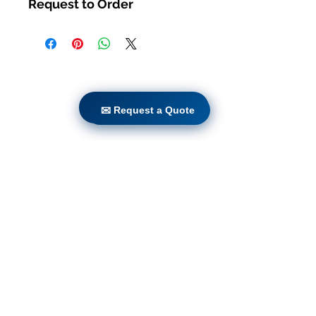
Request to Order
ಮನೆ
ಉತ್ಪನ್ನಗಳು
✉ Request a Quote
✉ Request a Quote
ನೇರ ರೆಟ್ರೋಫಿಟ್
ತಂತ್ರಜ್ಞಾನಗಳು
ಬ್ಲಾಗ್
Countries
Terms & Conditions For Use
ನಮ್ಮ ವೆಬ್‌ಸೈಟ್‌ಗೆ ಚಂದಾದಾರರಾಗಿ