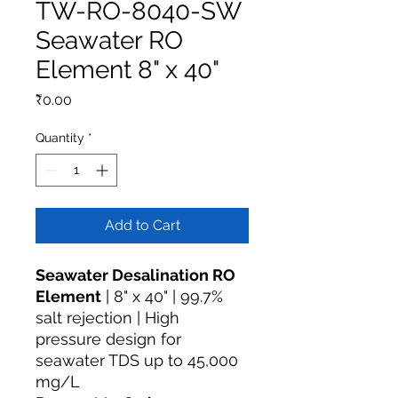
TW-RO-8040-SW
Seawater RO
Element 8" x 40"
Price
₹0.00
Quantity
*
Add to Cart
Seawater Desalination RO
Element
| 8" x 40" | 99.7%
salt rejection | High
pressure design for
seawater TDS up to 45,000
mg/L