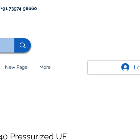
+91 73974 98660
Lo
New Page
More
0 Pressurized UF