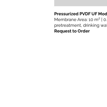
Pressurized PVDF UF Mo
Membrane Area: 10 m² | 0.
pretreatment, drinking wa
Request to Order
ಮನೆ
ಉತ್ಪನ್ನಗಳು
ನೇರ ರೆಟ್ರೋಫಿಟ್
ತಂತ್ರಜ್ಞಾನಗಳು
ಬ್ಲಾಗ್
Terms & Conditions For Use