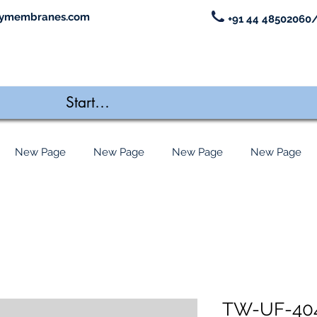
ymembranes.com
+91 44 48502060/
New Page
New Page
New Page
New Page
TW-UF-404