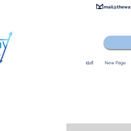
mail@thewa
ಮನೆ
New Page