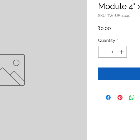
Module 4" 
SKU: TW-UF-4040
Price
₹0.00
Quantity
*