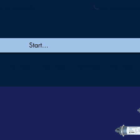
ymembranes.com
+91 44 48502060/
New Page
New Page
New Page
New Page