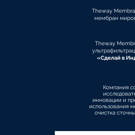
Theway Membran
мембран миров
Theway Membr
ультрафильтрац
«Сделай в Ин
Компания с
исследоват
инновации и пр
использования м
очистка сточны