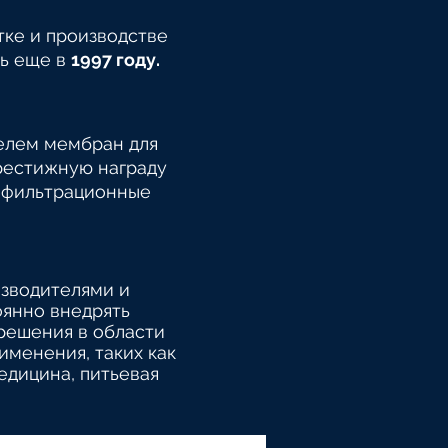
ке и производстве
ь еще в
1997 году.
елем мембран для
престижную награду
рафильтрационные
зводителями и
оянно внедрять
решения в области
именения, таких как
едицина, питьевая