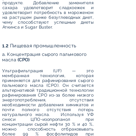
продукте. Добавление заменителя
сахара удовлетворит сладкоежек и
удовлетворит потребность в мороженом
на растущем рынке безуглеводных диет,
чему способствуют успешные диеты
Аткинса и Sugar Buster.
1.2 Пищевая промышленность
а. Концентрация сырого пальмового
масла (CPO)
Ультрафильтрация (UF) — это
мембранная технология, которая
применяется для рафинирования сырого
пальмового масла (CPO). Он считается
альтернативой традиционной технологии
рафинирования CPO из-за более низкого
энергопотребления, отсутствия
необходимости добавления химикатов и
почти полного отсутствия потерь
натурального масла. Используя УФ
смеси ЦПО-изопропанол при
концентрации сырой нефти 30 % и 40 %,
можно способность отбраковывать
более 99 % фосфолипидов при