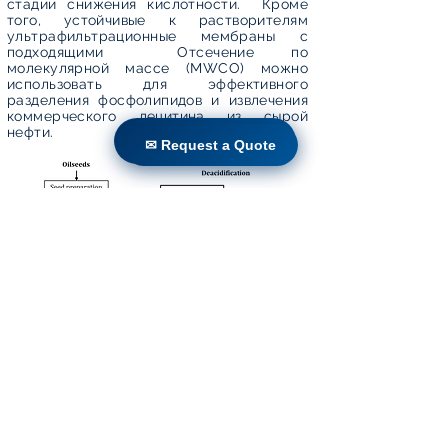
стадии снижения кислотности. Кроме
того, устойчивые к растворителям
ультрафильтрационные мембраны с
подходящими Отсечение по
молекулярной массе (MWCO) можно
использовать для эффективного
разделения фосфолипидов и извлечения
коммерческого лецитина из сырой
нефти.
✉ Request a Quote
✉ Request a Quote
Рис. 1.5
УФ Мембраны используется в
переработке растительного масла
1,3 Фармацевтическая индустрия
Ультрафильтрация представляет собой