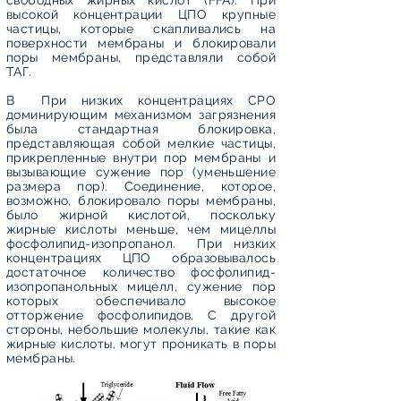
свободных жирных кислот (FFA). При
высокой концентрации ЦПО крупные
частицы, которые скапливались на
поверхности мембраны и блокировали
поры мембраны, представляли собой
ТАГ.
В
При низких концентрациях CPO
доминирующим механизмом загрязнения
была стандартная блокировка,
представляющая собой мелкие частицы,
прикрепленные внутри пор мембраны и
вызывающие сужение пор (уменьшение
размера пор). Соединение, которое,
возможно, блокировало поры мембраны,
было жирной кислотой, поскольку
жирные кислоты меньше, чем мицеллы
фосфолипид-изопропанол.
При низких
концентрациях ЦПО образовывалось
достаточное количество фосфолипид-
изопропанольных мицелл, сужение пор
которых обеспечивало высокое
отторжение фосфолипидов. С другой
стороны, небольшие молекулы, такие как
жирные кислоты, могут проникать в поры
мембраны.