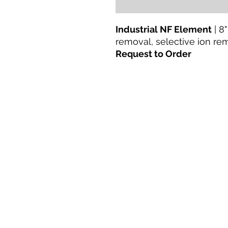
Industrial NF Element
| 8"
removal, selective ion re
Request to Order
Дома
Продукты
Прямая модернизация
Технологии
Блог
Terms & Conditions For Use
Countries