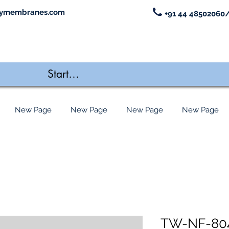
ymembranes.com
+91 44 48502060/
New Page
New Page
New Page
New Page
TW-NF-8040