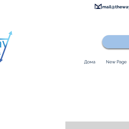
mail@thewa
Дома
New Page