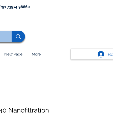
+91 73974 98660
В
New Page
More
 Nanofiltration