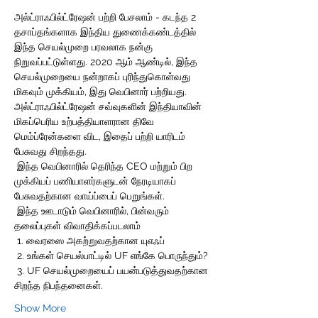
அல்ட்ராஃபில்ட்ரேஷன் பற்றி பேசலாம் - கடந்த 2 
தசாப்தங்களாக இந்திய துணைக்கண்டத்தில் 
இந்த செயல்முறை பரவலாக நன்கு 
நிறுவப்பட்டுள்ளது. 2020 ஆம் ஆண்டில், இந்த 
செயல்முறையை நன்றாகப் புரிந்துகொள்வது 
மிகவும் முக்கியம், இது வெபினார் பற்றியது. 
அல்ட்ராஃபில்ட்ரேஷன் சவ்வுகளின் இந்தியாவின் 
மிகப்பெரிய உற்பத்தியாளரான திவே 
மெம்ப்ரேன்களை விட, இதைப் பற்றி யாரிடம் 
பேசுவது சிறந்தது. 
 இந்த வெபினாரில் தெரிந்த CEO மற்றும் பிற 
முக்கியப் பணியாளர்களுடன் நேரடியாகப் 
பேசுவதற்கான வாய்ப்பைப் பெறுங்கள். 
 இந்த ஊடாடும் வெபினாரில், பின்வரும் 
தலைப்புகள் விவாதிக்கப்படலாம் 
 1. வைரஸை அகற்றுவதற்கான யுஎஃப் 
 2. உங்கள் செயல்பாட்டில் UF எங்கே பொருந்தும்? 
 3. UF செயல்முறையைப் பயன்படுத்துவதற்கான 
சிறந்த நிபந்தனைகள். 
Show More