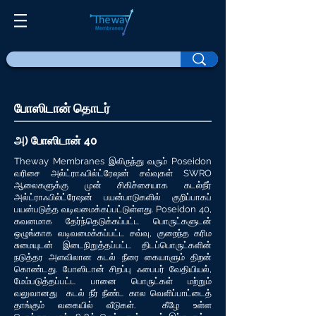
போஸிடான் தொடர்
அ) போஸிடான் 40
Theway Membranes இலிருந்து வரும் Poseidon
வரிசை அல்ட்ராஃபில்ட்ரேஷன் சவ்வுகள் SWRO
ஆலைகளுக்கு முன் சிகிச்சையாக கடல்நீர்
அல்ட்ராஃபில்ட்ரேஷன் பயன்பாடுகளில் குறிப்பாகப்
பயன்படுத்த வடிவமைக்கப்பட்டுள்ளது. Poseidon 40,
கவனமாக தேர்ந்தெடுக்கப்பட்ட பொருட்களுடன்
ஒழுங்காக வடிவமைக்கப்பட்ட சவ்வு, குறைந்த கரிம
சுமையுடன் இடைநிறுத்தப்பட்ட திடப்பொருட்களின்
நடுத்தர அளவிலான கடல் நீரை கையாளும் திறன்
கொண்டது. போஸிடான் சிறப்பு ஃபைபர் வேதியியல்,
மேம்படுத்தப்பட்ட பானை பொருட்கள் மற்றும்
வலுவானது கடல் நீர் நீண்ட கால வெளிப்பாட்டைத்
தாங்கும் வகையில் வீடுகள். கீழே உள்ள