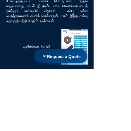
மேம்படுத்தப்பட்ட பானை பொருட்கள் மற்றும்
வலுவானது கடல் நீர் நீண்ட கால வெளிப்பாட்டைத்
தாங்கும் வகையில் வீடுகள். கீழே உள்ள
பொத்தானைக் கிளிக் செய்வதன் மூலம் இந்த சவ்வு
தொகுதி பற்றி மேலும் படிக்கவும்.
பதிவிறக்க Tamil
✉ Request a Quote
✉ Request a Quote
நூலகத்திற்குத் திரும்பு
வீடு
தயாரிப்புகள்
நேரடி ரெட்ரோஃபிட்
தொழில்நுட்பங்கள்