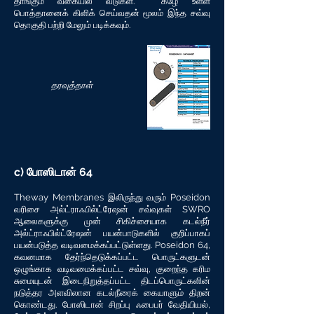
தாங்கும் வகையில் வீடுகள். கீழே உள்ள
பொத்தானைக் கிளிக் செய்வதன் மூலம் இந்த சவ்வு
தொகுதி பற்றி மேலும் படிக்கவும்.
தரவுத்தாள்
c) போஸிடான் 64
Theway Membranes இலிருந்து வரும் Poseidon
வரிசை அல்ட்ராஃபில்ட்ரேஷன் சவ்வுகள் SWRO
ஆலைகளுக்கு முன் சிகிச்சையாக கடல்நீர்
அல்ட்ராஃபில்ட்ரேஷன் பயன்பாடுகளில் குறிப்பாகப்
பயன்படுத்த வடிவமைக்கப்பட்டுள்ளது. Poseidon 64,
கவனமாக தேர்ந்தெடுக்கப்பட்ட பொருட்களுடன்
ஒழுங்காக வடிவமைக்கப்பட்ட சவ்வு, குறைந்த கரிம
சுமையுடன் இடைநிறுத்தப்பட்ட திடப்பொருட்களின்
நடுத்தர அளவிலான கடல்நீரைக் கையாளும் திறன்
கொண்டது. போஸிடான் சிறப்பு ஃபைபர் வேதியியல்,