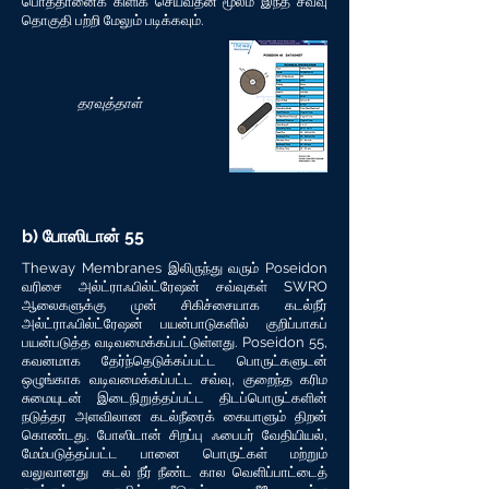
பொத்தானைக் கிளிக் செய்வதன் மூலம் இந்த சவ்வு
தொகுதி பற்றி மேலும் படிக்கவும்.
தரவுத்தாள்
b) போஸிடான் 55
Theway Membranes இலிருந்து வரும் Poseidon
வரிசை அல்ட்ராஃபில்ட்ரேஷன் சவ்வுகள் SWRO
ஆலைகளுக்கு முன் சிகிச்சையாக கடல்நீர்
அல்ட்ராஃபில்ட்ரேஷன் பயன்பாடுகளில் குறிப்பாகப்
பயன்படுத்த வடிவமைக்கப்பட்டுள்ளது. Poseidon 55,
கவனமாக தேர்ந்தெடுக்கப்பட்ட பொருட்களுடன்
ஒழுங்காக வடிவமைக்கப்பட்ட சவ்வு, குறைந்த கரிம
சுமையுடன் இடைநிறுத்தப்பட்ட திடப்பொருட்களின்
நடுத்தர அளவிலான கடல்நீரைக் கையாளும் திறன்
கொண்டது. போஸிடான் சிறப்பு ஃபைபர் வேதியியல்,
மேம்படுத்தப்பட்ட பானை பொருட்கள் மற்றும்
வலுவானது கடல் நீர் நீண்ட கால வெளிப்பாட்டைத்