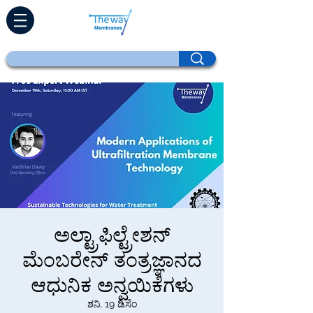
ಅಲ್ಟ್ರಾಫಿಲ್ಟ್ರೇಶನ್
ಮೆಂಬರೇನ್ ತಂತ್ರಜ್ಞಾನದ
ಆಧುನಿಕ ಅನ್ವಯಿಕೆಗಳು
ಶನಿ, 19 ಡಿಸೆಂ