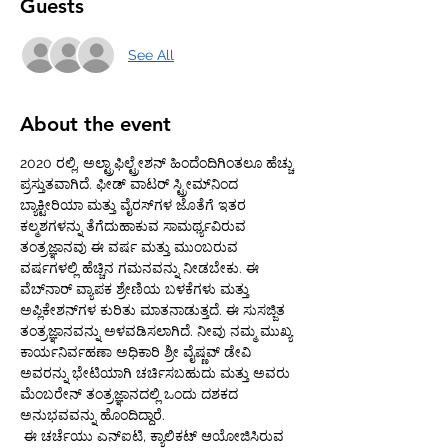
Guests
See All
About the event
2020 ರಲ್ಲಿ, ಅಲ್ಟ್ರಾಫಿಲ್ಟ್ರೇಶನ್ ಹಿಂದೆಂದಿಗಿಂತಲೂ ಹೆಚ್ಚು 
ಪ್ರಸ್ತುತವಾಗಿದೆ. ಫೀಡ್ ವಾಟರ್ ಸ್ಟ್ರೀಮ್‌ನಿಂದ 
ಬ್ಯಾಕ್ಟೀರಿಯಾ ಮತ್ತು ವೈರಸ್‌ಗಳ ಜೊತೆಗೆ ಇತರ 
ಕಲ್ಮಶಗಳನ್ನು ತೆಗೆದುಹಾಕುವ ಸಾಮರ್ಥ್ಯವಿರುವ 
ತಂತ್ರಜ್ಞಾನವು ಈ ವರ್ಷ ಮತ್ತು ಮುಂಬರುವ 
ವರ್ಷಗಳಲ್ಲಿ ಹೆಚ್ಚಿನ ಗಮನವನ್ನು ನೀಡಬೇಕು. ಈ 
ವೆಬ್‌ನಾರ್ ವ್ಯಾಪಕ ಶ್ರೇಣಿಯ ಬಳಕೆಗಳು ಮತ್ತು 
ಅಪ್ಲಿಕೇಶನ್‌ಗಳ ಕುರಿತು ಮಾತನಾಡುತ್ತದೆ. ಈ ಸುಸಜ್ಜಿತ 
ತಂತ್ರಜ್ಞಾನವನ್ನು ಅಳವಡಿಸಲಾಗಿದೆ. ನೀವು ನಮ್ಮ ಮುಖ್ಯ 
ಕಾರ್ಯನಿರ್ವಹಣಾ ಅಧಿಕಾರಿ ಶ್ರೀ ವೈಷ್ಣವ್ ಡೇವಿ 
ಅವರನ್ನು ಭೇಟಿಯಾಗಿ ಚರ್ಚಿಸಬಹುದು ಮತ್ತು ಅವರು 
ಮೆಂಬರೇನ್ ತಂತ್ರಜ್ಞಾನದಲ್ಲಿ ಒಂದು ದಶಕದ 
ಅನುಭವವನ್ನು ಹೊಂದಿದ್ದಾರೆ. 
 ಈ ಚರ್ಚೆಯು ಎನ್‌ಐಟಿ, ಕ್ಯಾಲಿಕಟ್ ಆಯೋಜಿಸಿರುವ 