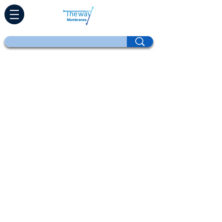
ಮನೆ
ಉತ್ಪನ್ನಗಳು
ನೇರ ರೆಟ್ರೋಫಿಟ್
ತಂತ್ರಜ್ಞಾನಗಳು