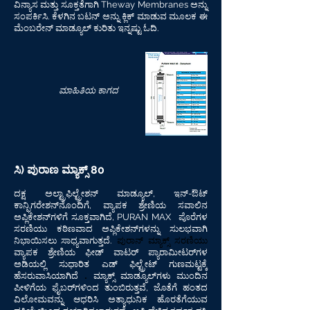
ವಿನ್ಯಾಸ ಮತ್ತು ಸೂಕ್ತತೆಗಾಗಿ Theway Membranes ಅನ್ನು
ಸಂಪರ್ಕಿಸಿ. ಕೆಳಗಿನ ಬಟನ್ ಅನ್ನು ಕ್ಲಿಕ್ ಮಾಡುವ ಮೂಲಕ ಈ
ಮೆಂಬರೇನ್ ಮಾಡ್ಯೂಲ್ ಕುರಿತು ಇನ್ನಷ್ಟು ಓದಿ.
ಮಾಹಿತಿಯ ಕಾಗದ
ಸಿ) ಪುರಾಣ ಮ್ಯಾಕ್ಸ್ 80
ದಕ್ಷ ಅಲ್ಟ್ರಾಫಿಲ್ಟ್ರೇಶನ್ ಮಾಡ್ಯೂಲ್, ಇನ್-ಔಟ್
ಕಾನ್ಫಿಗರೇಶನ್‌ನೊಂದಿಗೆ, ವ್ಯಾಪಕ ಶ್ರೇಣಿಯ ಸವಾಲಿನ
ಅಪ್ಲಿಕೇಶನ್‌ಗಳಿಗೆ ಸೂಕ್ತವಾಗಿದೆ, PURAN MAX
ಪೊರೆಗಳ
ಸರಣಿಯು ಕಠಿಣವಾದ ಅಪ್ಲಿಕೇಶನ್‌ಗಳನ್ನು ಸುಲಭವಾಗಿ
ಪುರಾನ್ ಮ್ಯಾಕ್ಸ್ ಸರಣಿಯು
ನಿಭಾಯಿಸಲು ಸಾಧ್ಯವಾಗುತ್ತದೆ.
ವ್ಯಾಪಕ ಶ್ರೇಣಿಯ ಫೀಡ್ ವಾಟರ್ ಪ್ಯಾರಾಮೀಟರ್‌ಗಳ
ಅಡಿಯಲ್ಲಿ
ಸುಧಾರಿತ ಎಡ್ ಫಿಲ್ಟ್ರೇಟ್ ಗುಣಮಟ್ಟಕ್ಕೆ
.
ಹೆಸರುವಾಸಿಯಾಗಿದೆ
ಮ್ಯಾಕ್ಸ್ ಮಾಡ್ಯೂಲ್‌ಗಳು ಮುಂದಿನ
ಪೀಳಿಗೆಯ ಫೈಬರ್‌ಗಳಿಂದ ತುಂಬಿರುತ್ತವೆ, ಜೊತೆಗೆ ಹಂತದ
ವಿಲೋಮವನ್ನು ಆಧರಿಸಿ ಅತ್ಯಾಧುನಿಕ ಹೊರತೆಗೆಯುವ