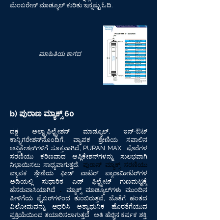
ಮೆಂಬರೇನ್ ಮಾಡ್ಯೂಲ್ ಕುರಿತು ಇನ್ನಷ್ಟು ಓದಿ.
ಮಾಹಿತಿಯ ಕಾಗದ
b) ಪುರಾಣ ಮ್ಯಾಕ್ಸ್ 60
ದಕ್ಷ ಅಲ್ಟ್ರಾಫಿಲ್ಟ್ರೇಶನ್ ಮಾಡ್ಯೂಲ್, ಇನ್-ಔಟ್
ಕಾನ್ಫಿಗರೇಶನ್‌ನೊಂದಿಗೆ, ವ್ಯಾಪಕ ಶ್ರೇಣಿಯ ಸವಾಲಿನ
ಅಪ್ಲಿಕೇಶನ್‌ಗಳಿಗೆ ಸೂಕ್ತವಾಗಿದೆ, PURAN MAX
ಪೊರೆಗಳ
ಸರಣಿಯು ಕಠಿಣವಾದ ಅಪ್ಲಿಕೇಶನ್‌ಗಳನ್ನು ಸುಲಭವಾಗಿ
ಪುರಾನ್ ಮ್ಯಾಕ್ಸ್ ಸರಣಿಯು
ನಿಭಾಯಿಸಲು ಸಾಧ್ಯವಾಗುತ್ತದೆ.
ವ್ಯಾಪಕ ಶ್ರೇಣಿಯ ಫೀಡ್ ವಾಟರ್ ಪ್ಯಾರಾಮೀಟರ್‌ಗಳ
ಅಡಿಯಲ್ಲಿ
ಸುಧಾರಿತ ಎಡ್ ಫಿಲ್ಟ್ರೇಟ್ ಗುಣಮಟ್ಟಕ್ಕೆ
.
ಹೆಸರುವಾಸಿಯಾಗಿದೆ
ಮ್ಯಾಕ್ಸ್ ಮಾಡ್ಯೂಲ್‌ಗಳು ಮುಂದಿನ
ಪೀಳಿಗೆಯ ಫೈಬರ್‌ಗಳಿಂದ ತುಂಬಿರುತ್ತವೆ, ಜೊತೆಗೆ ಹಂತದ
ವಿಲೋಮವನ್ನು ಆಧರಿಸಿ ಅತ್ಯಾಧುನಿಕ ಹೊರತೆಗೆಯುವ
ಪ್ರಕ್ರಿಯೆಯಿಂದ ತಯಾರಿಸಲಾಗುತ್ತದೆ
ಅತಿ ಹೆಚ್ಚಿನ ಕರ್ಷಕ ಶಕ್ತಿ.