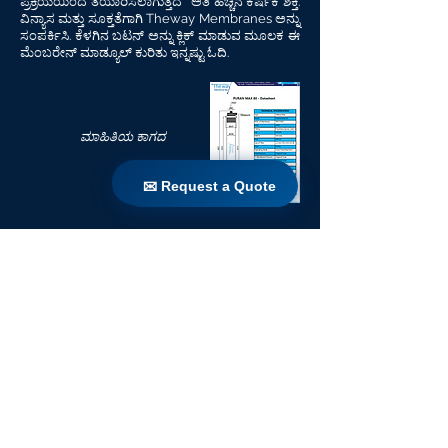
ಪ್ರಕ್ರಿಯೆಯಿಂದ ತಯಾರಿಸಲಾಗುತ್ತದೆ
ಅತಿ ಹೆಚ್ಚಿನ ಕರ್ಷಕ ಶಕ್ತಿ.
ವಿನ್ಯಾಸ ಮತ್ತು ಸೂಕ್ತತೆಗಾಗಿ Theway Membranes ಅನ್ನು
ಸಂಪರ್ಕಿಸಿ. ಕೆಳಗಿನ ಬಟನ್ ಅನ್ನು ಕ್ಲಿಕ್ ಮಾಡುವ ಮೂಲಕ ಈ
ಮೆಂಬರೇನ್ ಮಾಡ್ಯೂಲ್ ಕುರಿತು ಇನ್ನಷ್ಟು ಓದಿ.
ಮಾಹಿತಿಯ ಕಾಗದ
✉ Request a Quote
✉ Request a Quote
ಲೈಬ್ರರಿಗೆ ಹಿಂತಿರುಗಿ
ಮನೆ
ಉತ್ಪನ್ನಗಳು
ನೇರ ರೆಟ್ರೋಫಿಟ್
ತಂತ್ರಜ್ಞಾನಗಳು