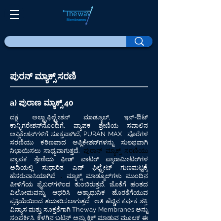
ಪುರನ್ ಮ್ಯಾಕ್ಸ್ ಸರಣಿ
a) ಪುರಾಣ ಮ್ಯಾಕ್ಸ್ 40
ದಕ್ಷ ಅಲ್ಟ್ರಾಫಿಲ್ಟ್ರೇಶನ್ ಮಾಡ್ಯೂಲ್, ಇನ್-ಔಟ್
ಕಾನ್ಫಿಗರೇಶನ್‌ನೊಂದಿಗೆ, ವ್ಯಾಪಕ ಶ್ರೇಣಿಯ ಸವಾಲಿನ
ಅಪ್ಲಿಕೇಶನ್‌ಗಳಿಗೆ ಸೂಕ್ತವಾಗಿದೆ, PURAN MAX
ಪೊರೆಗಳ
ಸರಣಿಯು ಕಠಿಣವಾದ ಅಪ್ಲಿಕೇಶನ್‌ಗಳನ್ನು ಸುಲಭವಾಗಿ
ಪುರಾನ್ ಮ್ಯಾಕ್ಸ್ ಸರಣಿಯು
ನಿಭಾಯಿಸಲು ಸಾಧ್ಯವಾಗುತ್ತದೆ.
ವ್ಯಾಪಕ ಶ್ರೇಣಿಯ ಫೀಡ್ ವಾಟರ್ ಪ್ಯಾರಾಮೀಟರ್‌ಗಳ
ಅಡಿಯಲ್ಲಿ
ಸುಧಾರಿತ ಎಡ್ ಫಿಲ್ಟ್ರೇಟ್ ಗುಣಮಟ್ಟಕ್ಕೆ
.
ಹೆಸರುವಾಸಿಯಾಗಿದೆ
ಮ್ಯಾಕ್ಸ್ ಮಾಡ್ಯೂಲ್‌ಗಳು ಮುಂದಿನ
ಪೀಳಿಗೆಯ ಫೈಬರ್‌ಗಳಿಂದ ತುಂಬಿರುತ್ತವೆ, ಜೊತೆಗೆ ಹಂತದ
ವಿಲೋಮವನ್ನು ಆಧರಿಸಿ ಅತ್ಯಾಧುನಿಕ ಹೊರತೆಗೆಯುವ
ಪ್ರಕ್ರಿಯೆಯಿಂದ ತಯಾರಿಸಲಾಗುತ್ತದೆ
ಅತಿ ಹೆಚ್ಚಿನ ಕರ್ಷಕ ಶಕ್ತಿ.
ವಿನ್ಯಾಸ ಮತ್ತು ಸೂಕ್ತತೆಗಾಗಿ Theway Membranes ಅನ್ನು
ಸಂಪರ್ಕಿಸಿ. ಕೆಳಗಿನ ಬಟನ್ ಅನ್ನು ಕ್ಲಿಕ್ ಮಾಡುವ ಮೂಲಕ ಈ