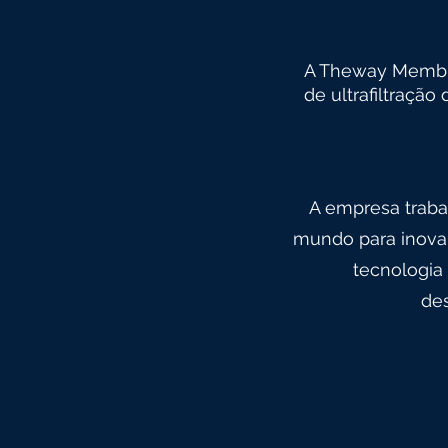
A Theway Membra
de ultrafiltraçã
A empresa traba
mundo para inovar
tecnologia
des