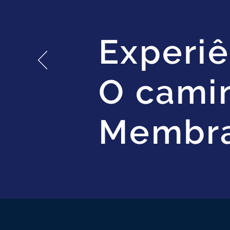
Experiê
O cami
Membr