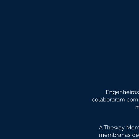
Engenheiros
colaboraram com 
m
A Theway Membr
membranas de 