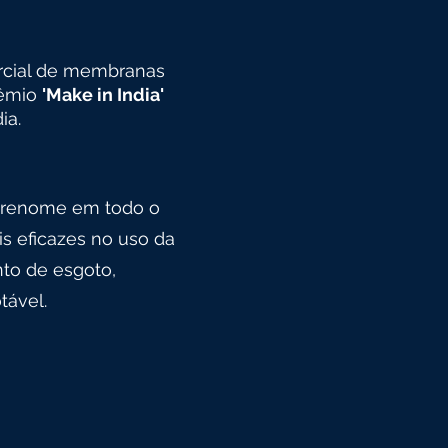
rcial de membranas
rêmio
'Make in India'
ia.
e renome em todo o
s eficazes no uso da
to de esgoto,
tável.