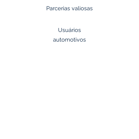
Parcerias valiosas
Usuários
automotivos
RENAULT
FORD
NISSAN
LUCAS TVS