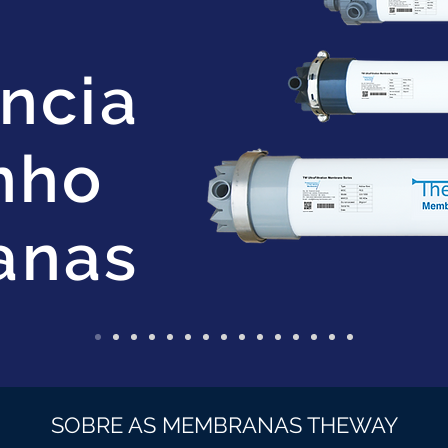
ncia
nho
anas
SOBRE AS MEMBRANAS THEWAY