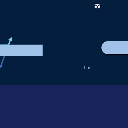
mail@thewa
com
Lar
New Page