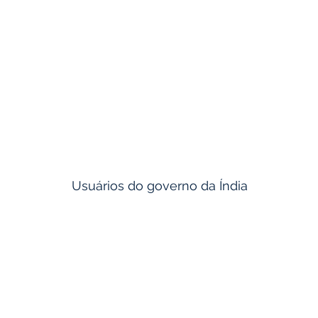
TVSC
BRAKES INDIA
Usuários do governo da Índia
DAE
UCIL