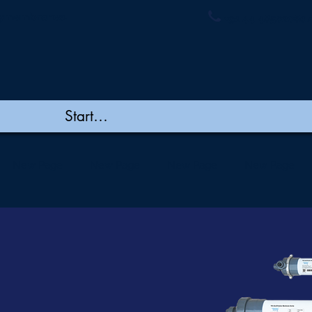
ymembranes.
+91 44 48502060/
New Page
New Page
New Page
New Page