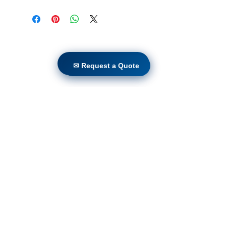
Casa
Prodotti
✉ Request a Quote
✉ Request a Quote
Retrofit diretto
Tecnologie
Blog
Countries
Terms & Conditions For Use
Iscriviti al nostro sito web