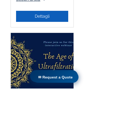
Dettagli
✉ Request a Quote
✉ Request a Quote
L&#39;era
dell&#39;ultrafiltrazio