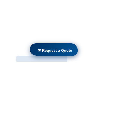
Casa
Prodotti
Retrofit diretto
Tecnologie
Blog
Countries
Terms & Conditions For Use
✉ Request a Quote
✉ Request a Quote
Iscriviti al nostro sito web
Invia