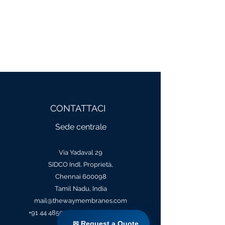
KALEESUWARI
HOTEL SARAVANA BHAVAN
CONTATTACI
Sede centrale
Via Yadaval 29
SIDCO Indl. Proprietà,
Chennai 600098
Tamil Nadu, India
mail@thewaymembranes.com
+91 44 48502060
/+91
73974 98660
✉ Request a Quote
✉ Request a Quote