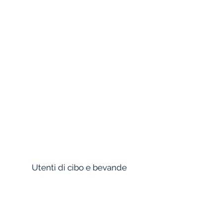
HINDUSTAN UNILEVER
TITAN
FLOWSERVE
JOHNSON
WONDERLA
Utenti di cibo e bevande
ITC LTD
ADANI WILMAR