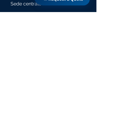
Sede centrale
Via Yadaval 29
SIDCO Indl. Proprietà,
Chennai 600098
Tamil Nadu, India
mail@thewaymembranes.com
+91 44 48502060
/+91
73974 98660
Sede centrale
Via Yadaval 29
SIDCO Indl. Proprietà,
Chennai 600098
Tamil Nadu, India
mail@thewaymembranes.com
+91 44 48502060
/+91
73974 98660
Invia richiesta