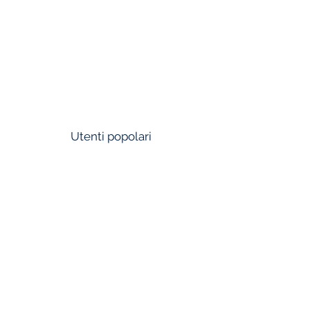
AL SHIFA HOSPITAL
BIOCON
Utenti popolari
TATA
RELIANCE
ADANI
TOYOTA KIRLOSKAR