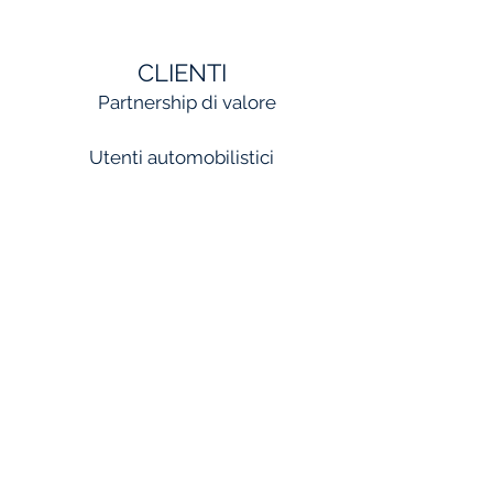
CLIENTI
Partnership di valore
Utenti automobilistici
HYUNDAI
RENAULT
FORD
TOYOTA
HYUNDAI MOBIS
NISSAN