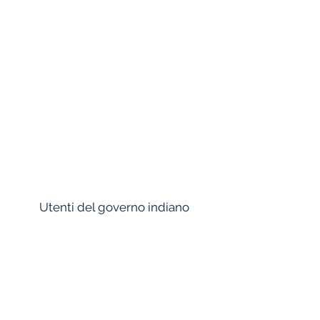
LUCAS TVS
TVS
WHEELS INDIA
TVSC
BRAKES INDIA
Utenti del governo indiano
BARC
DAE
UCIL
BHEL
CSIR-CFTRI
L&T