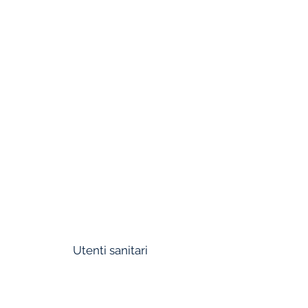
ANNA UNIVERSITY
IIT GUWAHATI
IIT MADRAS
CSIR-CLRI
CSIR
CSIR-NEERI
NIOT
JNPT
Utenti sanitari
APOLLO HOSPITALS
FORTIS HOSPITALS