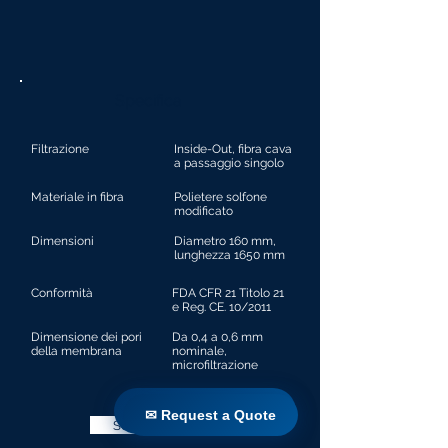
Specifica
Filtrazione
Inside-Out, fibra cava
a passaggio singolo
Materiale in fibra
Polietere solfone
modificato
Dimensioni
Diametro 160 mm,
lunghezza 1650 mm
Conformità
FDA CFR 21 Titolo 21
e Reg. CE. 10/2011
Dimensione dei pori
Da 0,4 a 0,6 mm
della membrana
nominale,
microfiltrazione
✉ Request a Quote
✉ Request a Quote
Scarica Brochure