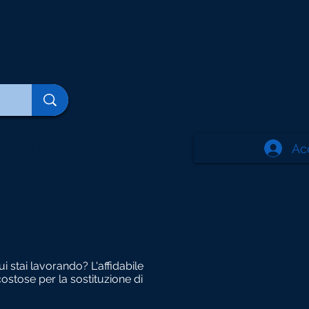
+91 73974 98660
Ac
New Page
More
i stai lavorando? L'affidabile
stose per la sostituzione di