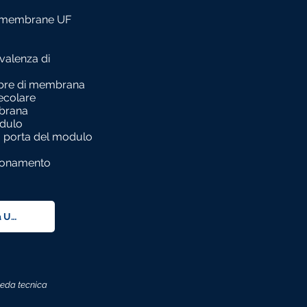
 le membrane UF
valenza di
fibre di membrana
ecolare
mbrana
odulo
la porta del modulo
nzionamento
heda tecnica