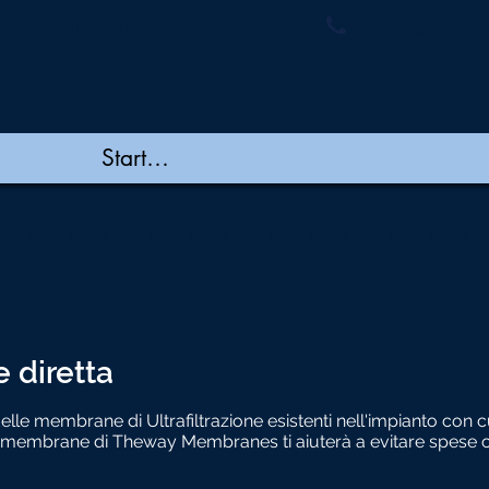
ymembranes.com
+91 44 48502060/
New Page
New Page
New Page
New Page
e diretta
elle membrane di Ultrafiltrazione esistenti nell'impianto con cu
le membrane di Theway Membranes ti aiuterà a evitare spese co