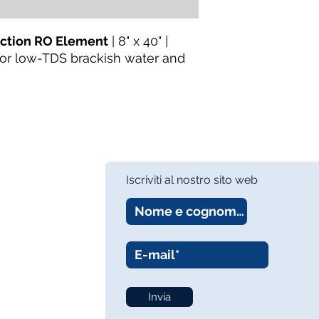
ection RO Element
| 8" x 40" |
 For low-TDS brackish water and
Iscriviti al nostro sito web
Invia