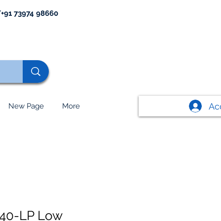
+91 73974 98660
Ac
New Page
More
40-LP Low