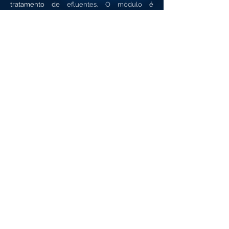
tratamento de efluentes. O módulo é
adequado para Crossflow, bem como
Filtragem sem saída. O fluxo cruzado é
recomendado para uma operação mais longa
e sustentável.
Consulte Theway Membranes
para design e adequação. Leia mais sobre
este módulo de membrana clicando no botão
abaixo.
Ficha de dados
Voltar para a Biblioteca
Lar
Produtos