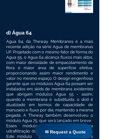
d) Água 64
Agua 64, da Theway Membranes é a mais
recente adição na série Agua de membranas
UF. Projetado com o mesmo fator de forma do
Agua 55, o Agua 64 alcança fluxos mais altos,
com maior densidade de empacotamento de
fibra e maior área de superfície efetiva,
proporcionando assim maior rendimento e
valor no mesmo espaço. O design engenhoso
garante que os módulos Agua 64 possam ser
instalados em skids de membrana existentes
que abrigam módulos Agua 55 - assim,
quando a membrana é substituída, o skid é
atualizado em termos de capacidade de
manuseio e fluxo por dia, mantendo a mesma
pegada. A Theway também desenvolveu o
módulo Agua 75, que será lançado em breve.
Esses módulos são adequados para
✉ Request a Quote
ultrafiltração de água potável e de processo.
✉ Request a Quote
Este módulo
também é adequado para