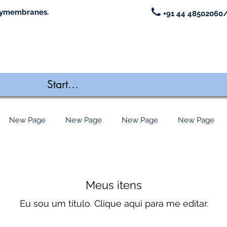
ymembranes.
+91 44 48502060/
New Page
New Page
New Page
New Page
Meus itens
Eu sou um título.​ Clique aqui para me editar.