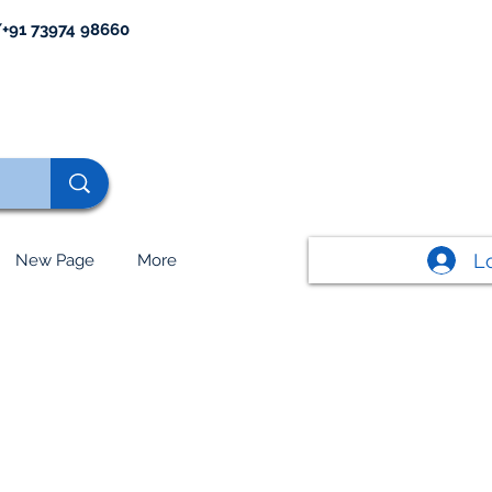
+91 73974 98660
L
New Page
More