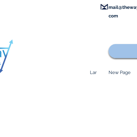
mail@thewa
com
Lar
New Page