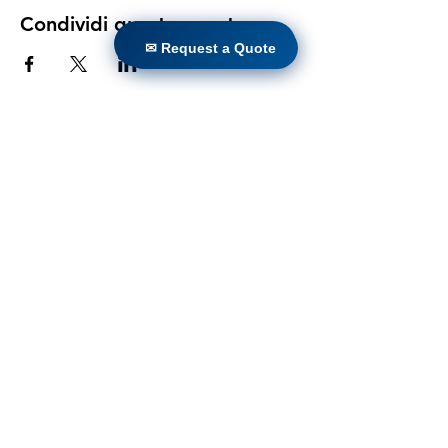
Condividi questo evento
✉ Request a Quote
✉ Request a Quote
Casa
Prodotti
Retrofit diretto
Tecnologie
Blog
Countries
Terms & Conditions For Use
Iscriviti al nostro sito web