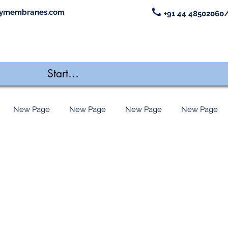
ymembranes.com
+91 44 48502060/
New Page
New Page
New Page
New Page