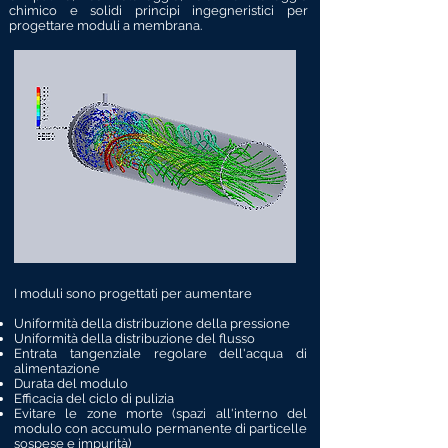
chimico e solidi principi ingegneristici per
progettare moduli a membrana.
I moduli sono progettati per aumentare
Uniformità della distribuzione della pressione
Uniformità della distribuzione del flusso
Entrata tangenziale regolare dell'acqua di
alimentazione
Durata del modulo
Efficacia del ciclo di pulizia
Evitare le zone morte (spazi all'interno del
modulo con accumulo permanente di particelle
sospese e impurità)