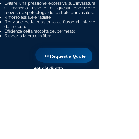
Evitare una pressione eccessiva sull'invasatura
(il mancato rispetto di questa operazione
provoca la speleologia dello strato di invasatura)
Rinforzo assiale e radiale
Riduzione della resistenza al flusso all'interno
del modulo
Efficienza della raccolta del permeato
Supporto laterale in fibra
Casa
✉ Request a Quote
✉ Request a Quote
Prodotti
Retrofit diretto
Tecnologie
Blog
Countries
Terms & Conditions For Use
Iscriviti al nostro sito web